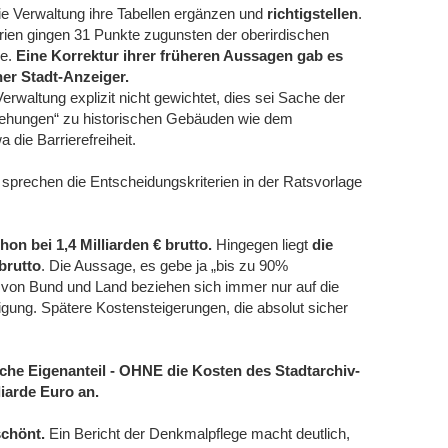
ie Verwaltung ihre Tabellen ergänzen und
richtigstellen
.
ien gingen 31 Punkte zugunsten der oberirdischen
ne.
Eine Korrektur ihrer früheren Aussagen gab es
er Stadt-Anzeiger.
Verwaltung explizit nicht gewichtet, dies sei Sache der
beziehungen“ zu historischen Gebäuden wie dem
die Barrierefreiheit.
tiv sprechen die Entscheidungskriterien in der Ratsvorlage
chon bei 1,4 Milliarden € brutto.
Hingegen liegt
die
brutto
. Die Aussage, es gebe ja „bis zu 90%
n von Bund und Land beziehen sich immer nur auf die
gung. Spätere Kostensteigerungen, die absolut sicher
sche Eigenanteil - OHNE die Kosten des Stadtarchiv-
liarde Euro an.
schönt.
Ein Bericht der Denkmalpflege macht deutlich,