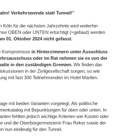
ahn! Verkehrswende statt Tunnel!“
n Köln für die nächsten Jahrzehnte wird weiterhin
chse OBEN oder UNTEN ertüchtigt (=gebaut) werden
m 01. Oktober 2024 nicht gefasst.
che Kompromisse
in Hinterzimmern unter Ausschluss
rkehrsausschuss oder im Rat nehmen sie es von der
atte in den zuständigen Gremien.
Wir finden das
iskussionen in der Zivilgesellschaft sorgen, so wie
ung mit fast 300 Teilnehmenden im Hotel Maritim.
ge mit beiden Varianten vorgelegt. Als politische
terienkatalog mit Bepunktungen für oben oder unten. In
anten fehlten jedoch wichtige Kriterien wie Kosten oder
ne und die Oberbürgermeisterin Frau Reker sowie der
n nun eindeutig für den Tunnel.