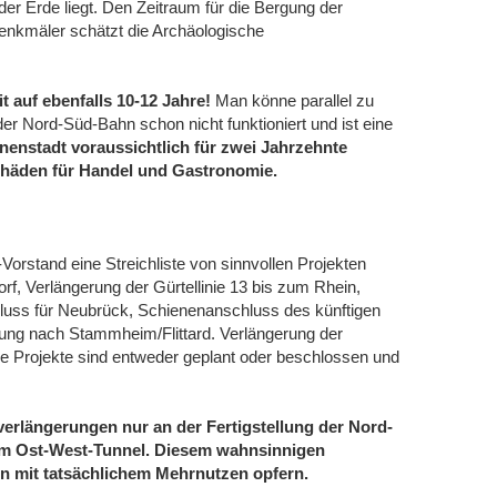
er Erde liegt. Den Zeitraum für die Bergung der
denkmäler schätzt die Archäologische
t auf ebenfalls 10-12 Jahre!
Man könne parallel zu
der Nord-Süd-Bahn schon nicht funktioniert und ist eine
nnenstadt voraussichtlich für zwei Jahrzehnte
schäden für Handel und Gastronomie.
orstand eine Streichliste von sinnvollen Projekten
orf, Verlängerung der Gürtellinie 13 bis zum Rhein,
hluss für Neubrück, Schienenanschluss des künftigen
ng nach Stammheim/Flittard. Verlängerung der
e Projekte sind entweder geplant oder beschlossen und
verlängerungen nur an der Fertigstellung der Nord-
am Ost-West-Tunnel. Diesem wahnsinnigen
n mit tatsächlichem Mehrnutzen opfern.