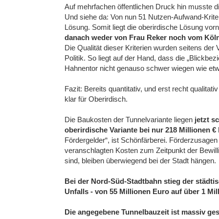
Auf mehrfachen öffentlichen Druck hin musste d
Und siehe da: Von nun 51 Nutzen-Aufwand-Kriter
Lösung. Somit liegt die oberirdische Lösung vor
danach weder von Frau Reker noch vom Köln
Die Qualität dieser Kriterien wurden seitens der 
Politik. So liegt auf der Hand, dass die „Blick
Hahnentor nicht genauso schwer wiegen wie etwa 
Fazit: Bereits quantitativ, und erst recht qualita
klar für Oberirdisch.
Die Baukosten der Tunnelvariante liegen
jetzt s
oberirdische Variante bei nur 218 Millionen € 
Fördergelder“, ist Schönfärberei. Förderzusage
veranschlagten Kosten zum Zeitpunkt der Bewilli
sind, bleiben überwiegend bei der Stadt hängen.
Bei der Nord-Süd-Stadtbahn stieg der städti
Unfalls - von 55 Millionen Euro auf über 1 Mil
Die angegebene Tunnelbauzeit ist massiv ge