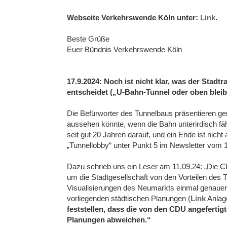
Webseite Verkehrswende Köln unter:
Link
.
Beste Grüße
Euer Bündnis Verkehrswende Köln
17.9.2024: Noch ist nicht klar, was der Stad
entscheidet („U-Bahn-Tunnel oder oben blei
Die Befürworter des Tunnelbaus präsentieren ger
aussehen könnte, wenn die Bahn unterirdisch fäh
seit gut 20 Jahren darauf, und ein Ende ist nic
„Tunnellobby“ unter Punkt 5 im Newsletter vom 
Dazu schrieb uns ein Leser am 11.09.24: „Die CDU
um die Stadtgesellschaft von den Vorteilen des 
Visualisierungen des Neumarkts einmal genauer
vorliegenden städtischen Planungen (
Link
Anlage
feststellen, dass die von den CDU angefertig
Planungen abweichen.“