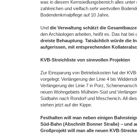
was in diesem Kernsiedlungsbereich alles unter d
zahlreichen und vielfach sehr wertvollen Boden
Bodendenkmalpflege auf 10 Jahre.
Und
die Verwaltung schätzt die Gesamtbauzei
den Archäologen arbeiten, heißt es. Das hat bei 
dreiste Behauptung
.
Tatsächlich würde die I
aufgerissen, mit entsprechenden Kollateral
KVB-Streichliste von sinnvollen Projekten
Zur Einsparung von Betriebskosten hat der KVB-V
vorgelegt: Verlängerung der Linie 4 bis Widdersd
Verlängerung der Linie 7 in Porz, Schienenansc
neuen Wohngebiets Mülheim-Süd und Verlängeru
Südbahn nach Rondorf und Meschenich. All dies
stehen jetzt auf der Kippe.
Festhalten will man neben einigen Bahnsteig
Süd-Bahn (Abschnitt Bonner Straße) – und 
Großprojekt will man alle neuen KVB-Strecke