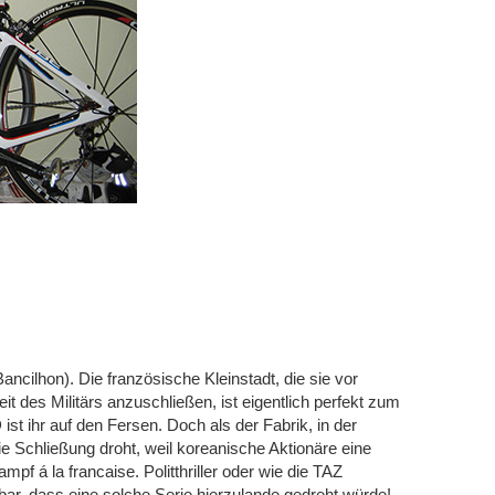
Bancilhon). Die französische Kleinstadt, die sie vor
eit des Militärs anzuschließen, ist eigentlich perfekt zum
 ihr auf den Fersen. Doch als der Fabrik, in der
ie Schließung droht, weil koreanische Aktionäre eine
mpf á la francaise. Politthriller oder wie die TAZ
bar, dass eine solche Serie hierzulande gedreht würde!