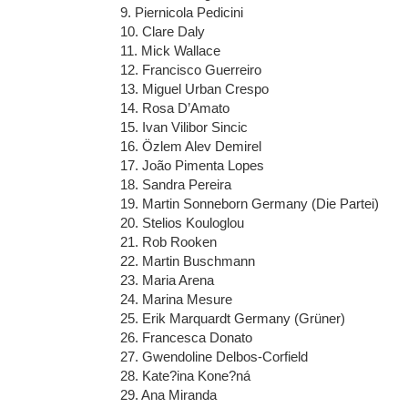
9. Piernicola Pedicini
10. Clare Daly
11. Mick Wallace
12. Francisco Guerreiro
13. Miguel Urban Crespo
14. Rosa D’Amato
15. Ivan Vilibor Sincic
16. Özlem Alev Demirel
17. João Pimenta Lopes
18. Sandra Pereira
19. Martin Sonneborn Germany (Die Partei)
20. Stelios Kouloglou
21. Rob Rooken
22. Martin Buschmann
23. Maria Arena
24. Marina Mesure
25. Erik Marquardt Germany (Grüner)
26. Francesca Donato
27. Gwendoline Delbos-Corfield
28. Kate?ina Kone?ná
29. Ana Miranda