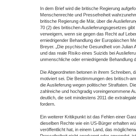
In dem Brief wird die britische Regierung aufgefo
Menschenrechte und Pressefreiheit wahrzunehm
britische Regierung die Mär, über die Auslieferu
70 (2) des britischen Auslieferungsgesetzes gibt
verweigern, wenn sie gegen das Recht auf Leben
erniedrigender Behandlung der Europäischen Me
Breyer. „Die psychische Gesundheit von Julian 
und das reale Risiko eines Suizids bei Ausliefer
unmenschliche oder erniedrigende Behandlung da
Die Abgeordneten betonen in ihrem Schreiben, da
motiviert sei. Die Bestimmungen des britisch-a
die Auslieferung wegen politischer Straftaten. Die
zahlreiche und hochgradig voreingenommene Aus
deutlich, die seit mindestens 2011 die extraleg
fordern.
Ein weiterer Kritikpunkt ist das Fehlen einer G
dieselben Rechte wie ein US-Bürger erhalten w
veröffentlicht hat, in einem Land, das möglich
Pressefreiheit nicht anerkennt oder anwendet, ist