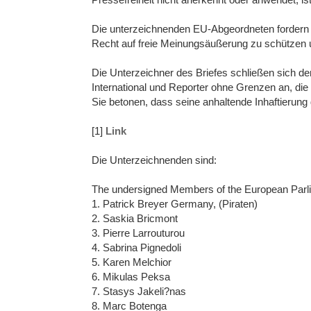
Die unterzeichnenden EU-Abgeordneten fordern di
Recht auf freie Meinungsäußerung zu schützen u
Die Unterzeichner des Briefes schließen sich 
International und Reporter ohne Grenzen an, die 
Sie betonen, dass seine anhaltende Inhaftierung
[1]
Link
Die Unterzeichnenden sind:
The undersigned Members of the European Parl
1. Patrick Breyer Germany, (Piraten)
2. Saskia Bricmont
3. Pierre Larrouturou
4. Sabrina Pignedoli
5. Karen Melchior
6. Mikulas Peksa
7. Stasys Jakeli?nas
8. Marc Botenga