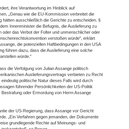
rdert, ihre Verantwortung im Hinblick auf
en. „Genau wie die EU-Kommission verbreitet die
ng hätten ausschließlich die Gerichte zu entscheiden. §
 dem Innenminister die Befugnis, die Auslieferung zu
 oder das Verbot der Folter und unmenschlicher oder
nschenrechtskonvention verstoßen würde“, erklärt
Assange, die potenziellen Haftbedingungen in den USA
ung führen dazu, dass die Auslieferung eine solche
rstellen würde.“
ss die Verfolgung von Julian Assange politisch
merikanischen Auslieferungsvertrags verbieten zu Recht
 eindeutig politische Natur dieses Falls wird durch
sagen führender Persönlichkeiten der US-Politik
ale Bestrafung oder Ermordung von Herrn Assange
arantie der US-Regierung, dass Assange vor Gericht
ürde. „Ein Verfahren gegen jemanden, der Dokumente
erweise grundlegende Rechte auf Meinungs- und
 inakzeptabel“, so Breyer.