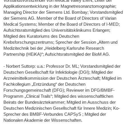
Vorstandsvorsitzender von Medical Valley EMN; Leiter der
Applikationsentwicklung in der Magnetresonanztomographie;
Managing Director der Siemens Ltd. Bombay; Vorstandsmitglied
der Siemens AG. Member of the Board of Directors of Varian
Medical Systems; Member of the Board of Directors of I-MED;
Aufsichtsratsmitglied des Universitätsklinikums Erlangen;
Mitglied des Kuratoriums des Deutschen
Krebsforschungszentrums; Sprecher der Session „Altern und
Medizitechnik bei der „Heidelberg Karlsruhe Research
Partnership (HEiKA)“; Aufsichtsratsmitglied der BioM AG.
- Norbert Suttorp: u.a.: Professor Dr. ML; Vorstandsmitglied der
Deutschen Gesellschaft für Infektiologie (DGI); Mitglied der
Arzneimittelkommission der Deutschen Ärzteschaft; Mitglied im
Fachkollegium „Entzündung“ der Deutschen
Forschungsgemeinschaft (DFG); Reviewer im DFG/BMBF-
Programm „Clinical Trails“; Mitglied des wissenschaftlichen
Beirats der Bundesärztekammer; Mitglied im Ausschuss der
Deutschen Medizinischen Gesellschaft für Innere Medizin; Ko-
Sprecher des BMBF-Verbundes CAPSyS ; Mitglied der
Nationalen Akademie der Wissenschaften.