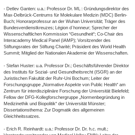
- Detlev Ganten: u.a.: Professor Dr. ML : Gründungsdirektor des
Max-Delbrück-Centrums für Molekulare Medizin (MDC) Berlin-
Buch; Honorarprofessur an der Wuhan Universität; Träger des
Bundesverdienstkreuzes; Légion d`honneur; Sprecher der
Wissenschaftlichen Kommission “Gesundheit“; Co-Chair des
Interacademy Medical Panel (IAMP); Vorsitzender des
Stiftungsrates der Stiftung Charité; Präsident des World Health
Summit; Mitglied der Nationalen Akademie der Wissenschaften.
- Stefan Huster: u.a. Professor Dr.; Geschäftsführender Direktor
des Instituts für Sozial- und Gesundheitsrecht (ISGR) an der
Juristischen Fakultät der Ruhr-Uni Bochum; Leiter der
Forschungsgruppe „Normative Aspekte von Public Health“ am
Zentrum für interdisziplinäre Forschung der Universität Bielefeld;
Fellow der DFG-Kollegforschergruppe „Normenbegründung in
Medizinethik und Biopolitik“ der Universität Münster;
Dissertationsthema: Zur Dogmatik des allgemeinen
Gleichheitssatzes.
- Erich R. Reinhardt: u.a.: Professor Dr. Dr. h.c. mult.;