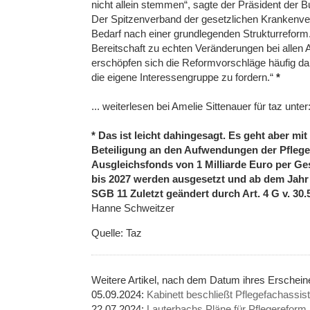
nicht allein stemmen“, sagte der Präsident der 
Der Spitzenverband der gesetzlichen Krankenver
Bedarf nach einer grundlegenden Strukturreform.
Bereitschaft zu echten Veränderungen bei allen 
erschöpfen sich die Reformvorschläge häufig dar
die eigene Interessengruppe zu fordern.“
*
... weiterlesen bei Amelie Sittenauer für taz unter
* Das ist leicht dahingesagt. Es geht aber m
Beteiligung an den Aufwendungen der Pfleg
Ausgleichsfonds von 1 Milliarde Euro per Ges
bis 2027 werden ausgesetzt und ab dem Jah
SGB 11 Zuletzt geändert durch Art. 4 G v. 30.5
Hanne Schweitzer
Quelle: Taz
Weitere Artikel, nach dem Datum ihres Erschei
05.09.2024:
Kabinett beschließt Pflegefachassis
22.07.2024:
Lauterbachs Pläne für Pflegereform 