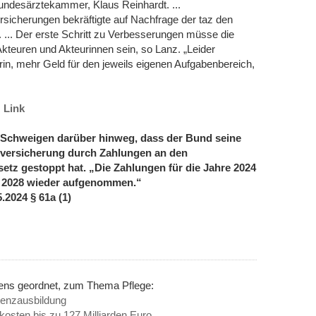
Bundesärztekammer, Klaus Reinhardt. ...
sicherungen bekräftigte auf Nachfrage der taz den
 ... Der erste Schritt zu Verbesserungen müsse die
Akteuren und Akteurinnen sein, so Lanz. „Leider
in, mehr Geld für den jeweils eigenen Aufgabenbereich,
:
Link
it Schweigen darüber hinweg, dass der Bund seine
eversicherung durch Zahlungen an den
etz gestoppt hat. „Die Zahlungen für die Jahre 2024
r 2028 wieder aufgenommen.“
.2024 § 61a (1)
nens geordnet, zum Thema Pflege:
tenzausbildung
kosten bis zu 127 Milliarden Euro