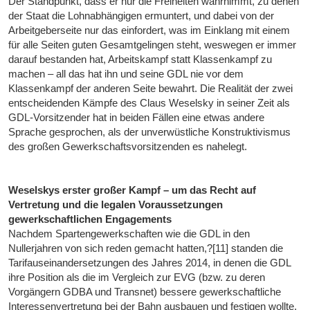
Der Standpunkt, dass er nur die Freiheiten wahrnimmt, zu denen
der Staat die Lohnabhängigen ermuntert, und dabei von der
Arbeitgeberseite nur das einfordert, was im Einklang mit einem
für alle Seiten guten Gesamtgelingen steht, weswegen er immer
darauf bestanden hat, Arbeitskampf statt Klassenkampf zu
machen – all das hat ihn und seine GDL nie vor dem
Klassenkampf der anderen Seite bewahrt. Die Realität der zwei
entscheidenden Kämpfe des Claus Weselsky in seiner Zeit als
GDL-Vorsitzender hat in beiden Fällen eine etwas andere
Sprache gesprochen, als der unverwüstliche Konstruktivismus
des großen Gewerkschaftsvorsitzenden es nahelegt.
Weselskys erster großer Kampf – um das Recht auf
Vertretung und die legalen Voraussetzungen
gewerkschaftlichen Engagements
Nachdem Spartengewerkschaften wie die GDL in den
Nullerjahren von sich reden gemacht hatten,?[11] standen die
Tarifauseinandersetzungen des Jahres 2014, in denen die GDL
ihre Position als die im Vergleich zur EVG (bzw. zu deren
Vorgängern GDBA und Transnet) bessere gewerkschaftliche
Interessenvertretung bei der Bahn ausbauen und festigen wollte,