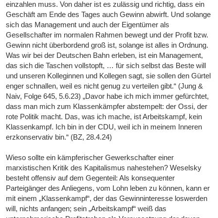
einzahlen muss. Von daher ist es zulässig und richtig, dass ein
Geschäft am Ende des Tages auch Gewinn abwirft. Und solange
sich das Management und auch der Eigentümer als
Gesellschafter im normalen Rahmen bewegt und der Profit bzw.
Gewinn nicht überbordend groß ist, solange ist alles in Ordnung.
Was wir bei der Deutschen Bahn erleben, ist ein Management,
das sich die Taschen vollstopft, … für sich selbst das Beste will
und unseren Kolleginnen und Kollegen sagt, sie sollen den Gürtel
enger schnallen, weil es nicht genug zu verteilen gibt.“ (Jung &
Naiv, Folge 645, 5.6.23) „Davor habe ich mich immer gefürchtet,
dass man mich zum Klassenkämpfer abstempelt: der Ossi, der
rote Politik macht. Das, was ich mache, ist Arbeitskampf, kein
Klassenkampf. Ich bin in der CDU, weil ich in meinem Inneren
erzkonservativ bin.“ (BZ, 28.4.24)
Wieso sollte ein kämpferischer Gewerkschafter einer
marxistischen Kritik des Kapitalismus nahestehen? Weselsky
besteht offensiv auf dem Gegenteil: Als konsequenter
Parteigänger des Anliegens, vom Lohn leben zu können, kann er
mit einem „Klassenkampf“, der das Gewinninteresse loswerden
will, nichts anfangen; sein „Arbeitskampf“ weiß das