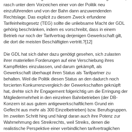
rasch unter dem Vorzeichen einer von der Politik neu
einzuführenden und von der Bahn dann anzuwendenden
Rechtslage. Das explizit zu diesem Zweck erfundene
Tarifeinheitsgesetz (TEG) sollte die unliebsame Macht der GDL
gehörig beschränken, indem es vorschreibt, dass in einem
Betrieb nur noch der Tarifvertrag derjenigen Gewerkschaft gilt,
die dort die meisten Beschäftigten vertritt.?[12]
Die GDL hat sich daher dazu genötigt gesehen, sich zulasten
ihrer materiellen Forderungen auf eine Verschiebung ihres
Kampffeldes einzulassen, und darum gekämpft, als
Gewerkschaft überhaupt ihren Status als Tarifpartner zu
behalten. Weil die Politik diesen Status an den dadurch noch
forcierten Konkurrenzvergleich der Gewerkschaften geknüpft
hat, drehte sich ihr Engagement folgerichtig um die Erringung der
Mitgliedermehrheit in den einzelnen Bahnbetrieben (der DB-
Konzern ist aus gutem antigewerkschaftlichem Grund ein
Geflecht aus mehr als 300 Einzelbetrieben) bzw. Berufsgruppen.
Im zweiten Schritt hing und hängt daran auch ihre Potenz zur
Wahrnehmung des Streikrechts, weil Streiks, denen die
realistische Perspektive einer verbindlichen tarifvertraglichen