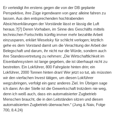
Er verteidigt ihn erstens gegen die von der DB geplante
Perspektive, ihre Züge irgendwann von ganz alleine fahren zu
lassen. Aus den entsprechenden hochtrabenden
Absichtserklärungen der Vorstände lässt er lässig die Luft
heraus.?[7] Deren Vorhaben, im Sinne des Geschäfts mittels
technischen Fortschritts künftig immer mehr bezahlte Arbeit
einzusparen, erklärt Weselsky für schlicht verlogen; letztlich
gehe es dem Vorstand damit um die Verachtung der Arbeit der
Belegschaft und darum, ihr nicht nur die Würde, sondern auch
ihre Standesvertretung zu nehmen: „Die Wirtschaftlichkeit im
Eisenbahnsystem ist lange gegeben, die ist überhaupt nicht zu
bestreiten. Ein Lokführer, 800 Fahrgäste hinten drin; ein
Lokführer, 2000 Tonnen hinten dran! Wer jetzt so tut, als müssten
wir den vierfachen Invest tätigen, um diesen Lokführer
wegzubringen, verfolgt ein ganz anderes Ziel. Im Übrigen sage
ich dann: An der Stelle ist die Gewerkschaft trotzdem nie weg,
denn ich weiß auch, dass ein automatisierter Zugbetrieb
Menschen braucht, die in den Leitständen sitzen und diesen
automatisierten Zugbetrieb überwachen.“ (Jung & Naiv, Folge
700, 8.4.24)