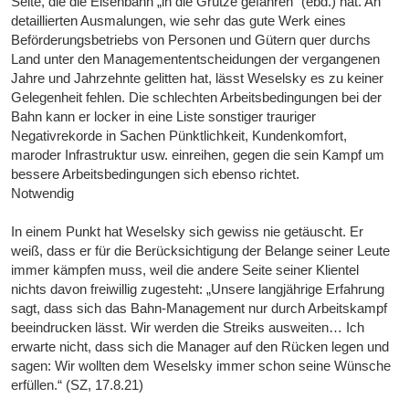
Seite, die die Eisenbahn „in die Grütze gefahren“ (ebd.) hat. An
detaillierten Ausmalungen, wie sehr das gute Werk eines
Beförderungsbetriebs von Personen und Gütern quer durchs
Land unter den Managemententscheidungen der vergangenen
Jahre und Jahrzehnte gelitten hat, lässt Weselsky es zu keiner
Gelegenheit fehlen. Die schlechten Arbeitsbedingungen bei der
Bahn kann er locker in eine Liste sonstiger trauriger
Negativrekorde in Sachen Pünktlichkeit, Kundenkomfort,
maroder Infrastruktur usw. einreihen, gegen die sein Kampf um
bessere Arbeitsbedingungen sich ebenso richtet.
Notwendig
In einem Punkt hat Weselsky sich gewiss nie getäuscht. Er
weiß, dass er für die Berücksichtigung der Belange seiner Leute
immer kämpfen muss, weil die andere Seite seiner Klientel
nichts davon freiwillig zugesteht: „Unsere langjährige Erfahrung
sagt, dass sich das Bahn-Management nur durch Arbeitskampf
beeindrucken lässt. Wir werden die Streiks ausweiten… Ich
erwarte nicht, dass sich die Manager auf den Rücken legen und
sagen: Wir wollten dem Weselsky immer schon seine Wünsche
erfüllen.“ (SZ, 17.8.21)