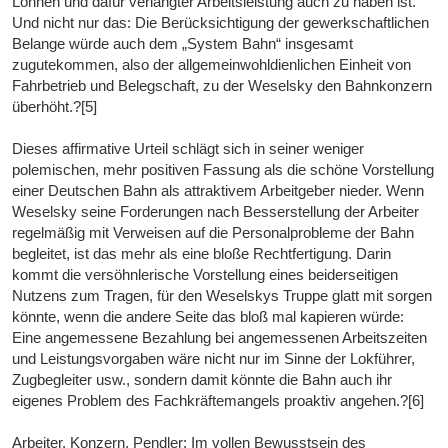
Löhnen und dafür verlangter Arbeitsleistung auch zu haben ist.
Und nicht nur das: Die Berücksichtigung der gewerkschaftlichen
Belange würde auch dem „System Bahn“ insgesamt
zugutekommen, also der allgemeinwohldienlichen Einheit von
Fahrbetrieb und Belegschaft, zu der Weselsky den Bahnkonzern
überhöht.?[5]
Dieses affirmative Urteil schlägt sich in seiner weniger
polemischen, mehr positiven Fassung als die schöne Vorstellung
einer Deutschen Bahn als attraktivem Arbeitgeber nieder. Wenn
Weselsky seine Forderungen nach Besserstellung der Arbeiter
regelmäßig mit Verweisen auf die Personalprobleme der Bahn
begleitet, ist das mehr als eine bloße Rechtfertigung. Darin
kommt die versöhnlerische Vorstellung eines beiderseitigen
Nutzens zum Tragen, für den Weselskys Truppe glatt mit sorgen
könnte, wenn die andere Seite das bloß mal kapieren würde:
Eine angemessene Bezahlung bei angemessenen Arbeitszeiten
und Leistungsvorgaben wäre nicht nur im Sinne der Lokführer,
Zugbegleiter usw., sondern damit könnte die Bahn auch ihr
eigenes Problem des Fachkräftemangels proaktiv angehen.?[6]
Arbeiter, Konzern, Pendler: Im vollen Bewusstsein des