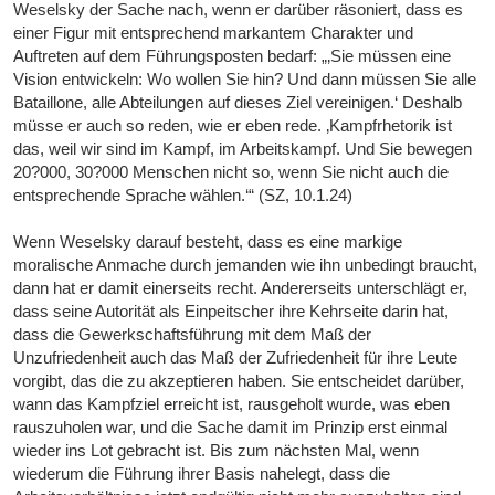
Weselsky der Sache nach, wenn er darüber räsoniert, dass es
einer Figur mit entsprechend markantem Charakter und
Auftreten auf dem Führungsposten bedarf: „‚Sie müssen eine
Vision entwickeln: Wo wollen Sie hin? Und dann müssen Sie alle
Bataillone, alle Abteilungen auf dieses Ziel vereinigen.‘ Deshalb
müsse er auch so reden, wie er eben rede. ‚Kampfrhetorik ist
das, weil wir sind im Kampf, im Arbeitskampf. Und Sie bewegen
20?000, 30?000 Menschen nicht so, wenn Sie nicht auch die
entsprechende Sprache wählen.‘“ (SZ, 10.1.24)
Wenn Weselsky darauf besteht, dass es eine markige
moralische Anmache durch jemanden wie ihn unbedingt braucht,
dann hat er damit einerseits recht. Andererseits unterschlägt er,
dass seine Autorität als Einpeitscher ihre Kehrseite darin hat,
dass die Gewerkschaftsführung mit dem Maß der
Unzufriedenheit auch das Maß der Zufriedenheit für ihre Leute
vorgibt, das die zu akzeptieren haben. Sie entscheidet darüber,
wann das Kampfziel erreicht ist, rausgeholt wurde, was eben
rauszuholen war, und die Sache damit im Prinzip erst einmal
wieder ins Lot gebracht ist. Bis zum nächsten Mal, wenn
wiederum die Führung ihrer Basis nahelegt, dass die