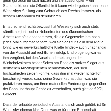
gefälligst auch für sich nutzen und sie ausschöpfen – ein
Standpunkt, den die Öffentlichkeit kaum wiedergeben kann, ohne
Weselskys Stellung zum Gebrauch des Rechts immerzu als
dessen Missbrauch zu denunzieren.
Entsprechend rechtsbewusst hat Weselsky sich auch stets
sämtlicher juristischer Nebenfronten des ökonomischen
Arbeitskampfes angenommen, die die Gegenseite ihm noch
jedes Mal aufgemacht hatte, weil sich das für sie in dem Maße
lohnt, wie es gewerkschaftliche Kräfte bindet – auch unabhängig
von der Aussicht auf rechtlichen Erfolg. Und oft genug war es
ihm vergönnt, bei den Auseinandersetzungen der
Winkeladvokaten beider Seiten am Ende als stolzer Sieger aus
deutschen Arbeitsgerichten herauszutreten, der sich
hochzufrieden zeigen konnte, dass ihm mal wieder richterlich
bescheinigt wurde, dass seine Gewerkschaft das, was sie
praktizieren muss, um ihren materiellen Forderungen gegenüber
der Bahn überhaupt Gehör zu verschaffen, auch glatt darf.?[2]
Gerecht
Dass der erlaubte periodische Ausstand sich auch gehört, ist für
Weselsky ebenso klar. Denn was er für seine Belegschaft