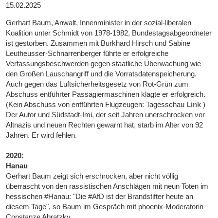
15.02.2025
Gerhart Baum, Anwalt, Innenminister in der sozial-liberalen
Koalition unter Schmidt von 1978-1982, Bundestagsabgeordneter
ist gestorben. Zusammen mit Burkhard Hirsch und Sabine
Leutheusser-Schnarrenberger führte er erfolgreiche
Verfassungsbeschwerden gegen staatliche Überwachung wie
den Großen Lauschangriff und die Vorratsdatenspeicherung.
Auch gegen das Luftsicherheitsgesetz von Rot-Grün zum
Abschuss entführter Passagiermaschinen klagte er erfolgreich.
(Kein Abschuss von entführten Flugzeugen: Tagesschau
Link
)
Der Autor und Südstadt-Imi, der seit Jahren unerschrocken vor
Altnazis und neuen Rechten gewarnt hat, starb im Alter von 92
Jahren. Er wird fehlen.
2020:
Hanau
Gerhart Baum zeigt sich erschrocken, aber nicht völlig
überrascht von den rassistischen Anschlägen mit neun Toten im
hessischen #Hanau: "Die #AfD ist der Brandstifter heute an
diesem Tage", so Baum im Gespräch mit phoenix-Moderatorin
Constanze Abratzky.