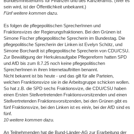
Bundesministeriums für Finanzen und des Kanzleramts. (Wer es
sein wird, ist der Öffentlichkeit unbekannt.)
Fünf weitere kommen dazu.
Es folgen die pflegepolitischen SprecherInnen und
Fraktionsvizes der Regierungsfraktionen. Bei den Grünen ist
Simone Fischer pflegepolitische Sprecherin im Bundestag. Die
pflegepolitische Sprecherin der Linken ist Evelyn Schötz, und
Simone Borchardt ist pflegepolitische Sprecherin von CDU/CSU.
Zur Bewältigung der Herkulesaufgabe Pflegereform hatten SPD
und AfD bis zum 8.7.25 noch keine pflegepolitischen
SprecherInnen in ihren Internetauftritten benannt.
Nicht bekannt ist bis heute - und das gilt für alle Parteien,
welchen Franktionsvize sie in die Arbeitsgruppe schicken wollen.
So hat z.B. die SPD sechs Fraktionsvize, die CDU/CSU haben
einen Ersten Stellvertretenden Fraktionsvorsitzenden und einen
Stellvertretenden Fraktionsvorsitzenden, bei den Grünen gibt es
fünf Fraktionsvize, bei den Linken ist es ein/e, bei der AfD sind es
fünf.
10 weitere kommen dazu.
An Teilnehmenden hat die Bund-Länder-AG zur Erarbeitung der