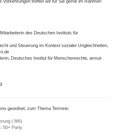
 Vorkehrungen treffen wir für Sie gerne im Rahmen
Mitarbeiterin des Deutschen Instituts für
Recht und Steuerung im Kontext sozialer Ungleichheiten,
mr.de
iterin, Deutsches Institut für Menschenrechte, armut-
g.
nens geordnet, zum Thema Termine:
erung ( IMI)
: 50+ Party