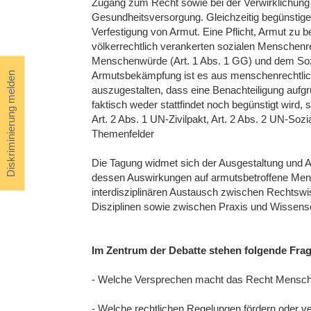
Zugang zum Recht sowie bei der Verwirklichung
Gesundheitsversorgung. Gleichzeitig begünstigen
Verfestigung von Armut. Eine Pflicht, Armut zu 
völkerrechtlich verankerten sozialen Menschenr
Menschenwürde (Art. 1 Abs. 1 GG) und dem Sozia
Armutsbekämpfung ist es aus menschenrechtlich
Diskriminierung melden
auszugestalten, dass eine Benachteiligung aufgr
faktisch weder stattfindet noch begünstigt wird,
Art. 2 Abs. 1 UN-Zivilpakt, Art. 2 Abs. 2 UN-Soz
Themenfelder
Die Tagung widmet sich der Ausgestaltung und 
dessen Auswirkungen auf armutsbetroffene Mensc
interdisziplinären Austausch zwischen Rechtswi
Disziplinen sowie zwischen Praxis und Wissensc
Im Zentrum der Debatte stehen folgende Fra
- Welche Versprechen macht das Recht Mensche
- Welche rechtlichen Regelungen fördern oder ve