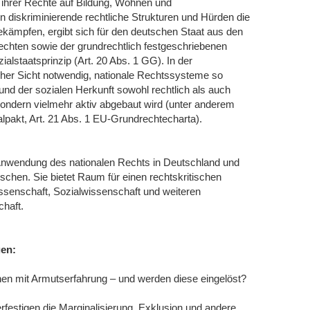
 ihrer Rechte auf Bildung, Wohnen und
 diskriminierende rechtliche Strukturen und Hürden die
bekämpfen, ergibt sich für den deutschen Staat aus den
echten sowie der grundrechtlich festgeschriebenen
lstaatsprinzip (Art. 20 Abs. 1 GG). In der
er Sicht notwendig, nationale Rechtssysteme so
und der sozialen Herkunft sowohl rechtlich als auch
 sondern vielmehr aktiv abgebaut wird (unter anderem
ialpakt, Art. 21 Abs. 1 EU-Grundrechtecharta).
Anwendung des nationalen Rechts in Deutschland und
hen. Sie bietet Raum für einen rechtskritischen
ssenschaft, Sozialwissenschaft und weiteren
haft.
gen:
n mit Armutserfahrung – und werden diese eingelöst?
rfestigen die Marginalisierung, Exklusion und andere