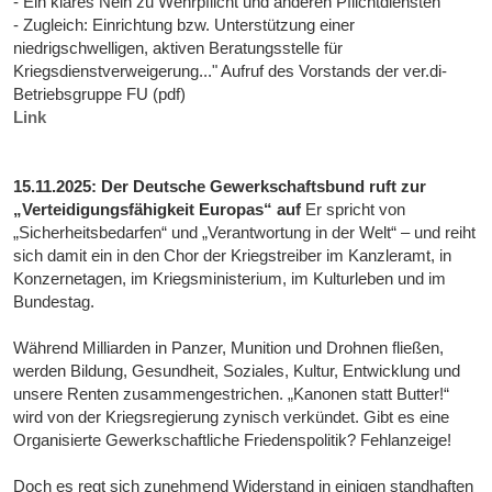
- Ein klares Nein zu Wehrpflicht und anderen Pflichtdiensten
- Zugleich: Einrichtung bzw. Unterstützung einer
niedrigschwelligen, aktiven Beratungsstelle für
Kriegsdienstverweigerung..." Aufruf des Vorstands der ver.di-
Betriebsgruppe FU (pdf)
Link
15.11.2025: Der Deutsche Gewerkschaftsbund ruft zur
„Verteidigungsfähigkeit Europas“ auf
Er spricht von
„Sicherheitsbedarfen“ und „Verantwortung in der Welt“ – und reiht
sich damit ein in den Chor der Kriegstreiber im Kanzleramt, in
Konzernetagen, im Kriegsministerium, im Kulturleben und im
Bundestag.
Während Milliarden in Panzer, Munition und Drohnen fließen,
werden Bildung, Gesundheit, Soziales, Kultur, Entwicklung und
unsere Renten zusammengestrichen. „Kanonen statt Butter!“
wird von der Kriegsregierung zynisch verkündet. Gibt es eine
Organisierte Gewerkschaftliche Friedenspolitik? Fehlanzeige!
Doch es regt sich zunehmend Widerstand in einigen standhaften