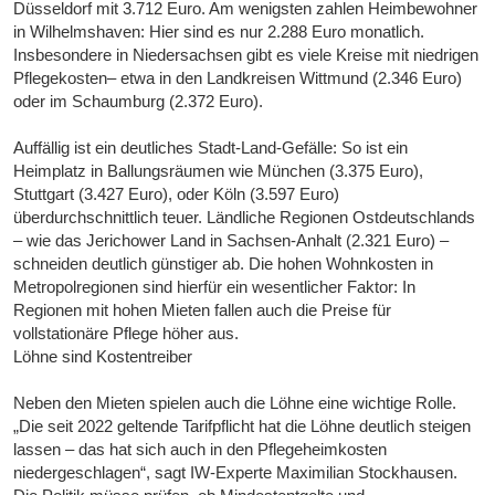
Düsseldorf mit 3.712 Euro. Am wenigsten zahlen Heimbewohner
in Wilhelmshaven: Hier sind es nur 2.288 Euro monatlich.
Insbesondere in Niedersachsen gibt es viele Kreise mit niedrigen
Pflegekosten– etwa in den Landkreisen Wittmund (2.346 Euro)
oder im Schaumburg (2.372 Euro).
Auffällig ist ein deutliches Stadt-Land-Gefälle: So ist ein
Heimplatz in Ballungsräumen wie München (3.375 Euro),
Stuttgart (3.427 Euro), oder Köln (3.597 Euro)
überdurchschnittlich teuer. Ländliche Regionen Ostdeutschlands
– wie das Jerichower Land in Sachsen-Anhalt (2.321 Euro) –
schneiden deutlich günstiger ab. Die hohen Wohnkosten in
Metropolregionen sind hierfür ein wesentlicher Faktor: In
Regionen mit hohen Mieten fallen auch die Preise für
vollstationäre Pflege höher aus.
Löhne sind Kostentreiber
Neben den Mieten spielen auch die Löhne eine wichtige Rolle.
„Die seit 2022 geltende Tarifpflicht hat die Löhne deutlich steigen
lassen – das hat sich auch in den Pflegeheimkosten
niedergeschlagen“, sagt IW-Experte Maximilian Stockhausen.