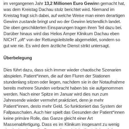
im vergangenen Jahr
13,2 Millionen Euro Gewin
n gemacht hat,
was dem Kreistag Dachau stolz berichtet wird. Niemand im
Kreistag fragt sich dabei, auf welche Weise man einen derartigen
Gewinn zustande bringt und wo der Gewinn letztendlich landet.
Die oben geschilderten Einsparungen tragen ihren Teil dazu bei.
Darüber hinaus wird das Helios Amper Klinikum Dachau eben
NICHT „oft“ von der Rettungsleitstelle abgemeldet, sondern so
gut wie nie. Es wird dem ärztliche Dienst strikt untersagt.
Überbelegung
Dies führt dazu, dass sich immer wieder chaotische Szenarien
abspielen. Patient*innen, die auf den Fluren der Stationen
stundenlang sitzen oder liegen, nachdem sie in der Notaufnahme
bereits mehrere Stunden verbracht haben bis sie aufgenommen
werden. Nach einer Spitze im Januar wird dies nun zum
Jahresende wieder vermehrt praktiziert, denn je mehr
Patient*innen, desto mehr Geld. So funktioniert das System der
Fallpauschalen. Auch hier spielt das Gesunden der Patient*innen
keine primäre Rolle, das Ganze gleicht einer Art
Massenabfertigung. Dass es im Klinikum insgesamt zu wenig