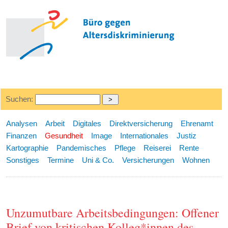
Suchen:
Analysen
Arbeit
Digitales
Direktversicherung
Ehrenamt
Finanzen
Gesundheit
Image
Internationales
Justiz
Kartographie
Pandemisches
Pflege
Reiserei
Rente
Sonstiges
Termine
Uni & Co.
Versicherungen
Wohnen
Unzumutbare Arbeitsbedingungen: Offener
Brief von kritischen Kolleg*innen des