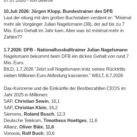
07.07.2026 - von diverse
10.Juli 2026: Jürgen Klopp, Bundestrainer des DFB
Laut der eitung mit den großen Buchstaben verdient er: "Minimal
mehr als Vorgänger Julian Nagelsmann (38), der auf bis zu 7
Mio. Euro Gehalt im Jahr kam. Aber was ist minimal mehr in
Zahlen??
1.7.2026: DFB - Nationalfussballtrainer Julian Nagelsmann
Nagelsmann bekommt beim DFB ein dickes Gehalt von rund 7
Mio. Euro.
BILD, 1.7.2026 "Jetzt soll Nagelsmann trotz seines Rücktritts
sieben Millionen Euro Abfindung kassieren." WELT, 6.7.2026
Dax-Konzerne und die Einkünfte der Bestbezahlten CEOS im
Jahr 2025 in Millionen:
SAP,
Christian Sewin
, 16,1
SAP,
Christian Klein
, 16,2
Siemens,
Roland Busch
, 12,3
Deutsche Telekom,
Timotheus Hoettges
, 11,6
Allianz,
Oliver Bäte
,
11,6
Vonovia,
Rolf Buch
, 10,6