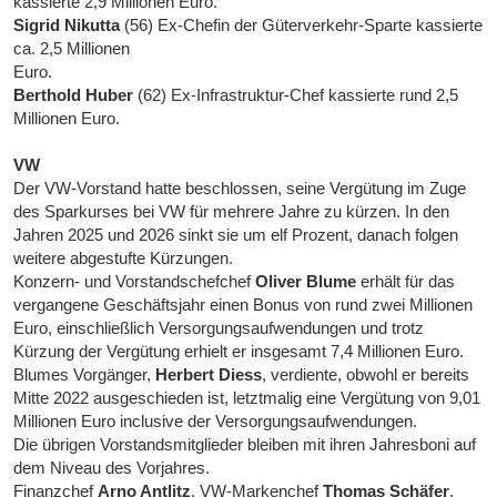
kassierte 2,9 Millionen Euro.
Sigrid Nikutta
(56) Ex-Chefin der Güterverkehr-Sparte kassierte
ca. 2,5 Millionen
Euro.
Berthold Huber
(62) Ex-Infrastruktur-Chef kassierte rund 2,5
Millionen Euro.
VW
Der VW-Vorstand hatte beschlossen, seine Vergütung im Zuge
des Sparkurses bei VW für mehrere Jahre zu kürzen. In den
Jahren 2025 und 2026 sinkt sie um elf Prozent, danach folgen
weitere abgestufte Kürzungen.
Konzern- und Vorstandschefchef
Oliver Blume
erhält für das
vergangene Geschäftsjahr einen Bonus von rund zwei Millionen
Euro, einschließlich Versorgungsaufwendungen und trotz
Kürzung der Vergütung erhielt er insgesamt 7,4 Millionen Euro.
Blumes Vorgänger,
Herbert Diess
, verdiente, obwohl er bereits
Mitte 2022 ausgeschieden ist, letztmalig eine Vergütung von 9,01
Millionen Euro inclusive der Versorgungsaufwendungen.
Die übrigen Vorstandsmitglieder bleiben mit ihren Jahresboni auf
dem Niveau des Vorjahres.
Finanzchef
Arno Antlitz
, VW-Markenchef
Thomas Schäfer
,