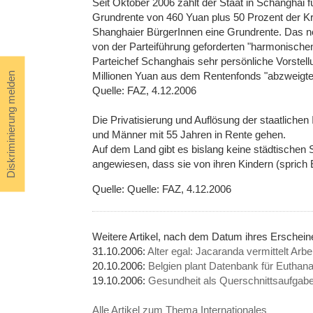
Seit Oktober 2006 zahlt der Staat in Schanghai fü
Grundrente von 460 Yuan plus 50 Prozent der Kr
Shanghaier BürgerInnen eine Grundrente. Das 
von der Parteiführung geforderten "harmonischen 
Parteichef Schanghais sehr persönliche Vorstel
Millionen Yuan aus dem Rentenfonds "abzweigte
Diskriminierung melden
Quelle: FAZ, 4.12.2006
Die Privatisierung und Auflösung der staatlichen 
und Männer mit 55 Jahren in Rente gehen.
Auf dem Land gibt es bislang keine städtischen S
angewiesen, dass sie von ihren Kindern (sprich 
Quelle: Quelle: FAZ, 4.12.2006
Weitere Artikel, nach dem Datum ihres Erschein
31.10.2006:
Alter egal: Jacaranda vermittelt Arbe
20.10.2006:
Belgien plant Datenbank für Euthanas
19.10.2006:
Gesundheit als Querschnittsaufgabe
Alle Artikel zum Thema Internationales