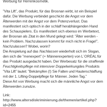
Werbung für Herrenkosmetik.
"Vita Lift", das Produkt, für das Brosnan wirbt, ist ein Beispiel
dafür. Die Werbung verbindet geschickt die Angst vor dem
Älterwerden mit der Angst vor dem Potenzverlust. Das
manifestiert sich optisch in der schlaff herabhängenden Hand
des Schauspielers. Es manifestiert sich ebenso im Werbetext,
der Brosnan als Zitat in den Mund gelegt wird: "Älter werden -
kein Problem. Nachzulassen kommt für mich nicht in Frage!".
Nachzulassen
? Wobei, worin?
Die Anspielung auf das
Nachlassen
wiederholt sich im Slogan,
den sich die "menexpert" (= Männerexperten) von L´ORÉAL für
das Produkt ausgedacht haben. Der Werbesatz für die
straffende
Feuchtigkeitspflege mit intensiver Doppelwirkung
des Produkts
"Vita Lift" lautet: "Bekämpfen (!) Sie Falten und Hauterschlaffung
mit der 1. Lifting-Doppelpflege für Männer. Jeden Tag."
Diese Art von Werbung macht sich die männliche Angst vor dem
Älterwerden zunutze.
Link:
http://www.altersdiskriminierung.de/themen/artikel.php?
id=2455