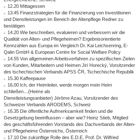
12.20 Mittagessen
13.45 Finanzstrategien für die Finanzierung von Investitionen
und Dienstleistungen im Bereich der Altenpflege Redner zu
bestätigen
14.20 Wie beschreiben, evaluieren und verbessern wir die
Qualität von Alten- und Pflegeheimen? Ergebnisorientierte
Kennzahlen aus Europa im Vergleich Dr. Kai Leichsenring, E-
Qalin GmbH & European Centre for Social Welfare Policy
14.55 Von allgemeinen Arbeitsverfahren zu spezifischen Zielen
von Kunden, Mitarbeitern und Heimen Jirí Horecký, Vorsitzender
des tschechischen Verbands APSS ČR, Tschechische Republik
15.30 Kaffeepause
16.00 Ich, der Heimleiter, werde morgen mein Heim
schließen…(Heime als
Dienstleistungsanbieter) Jérôme Azau, Vorsitzender des
Schweizer Verbands ARODEMS, Schweiz
16.35 Die öffentliche Aufmerksamkeit finden und die
Gesetzgebung beeinflussen – aber wie? Heinz Stieb, Mitglied
des geschäftsführenden Vorstands des Dachverbands der Alten-
und Pflegeheime Österreichs, Österreich
17.10 Die zukünftige Rolle des E.D.E. Prof. Dr. Wilfried