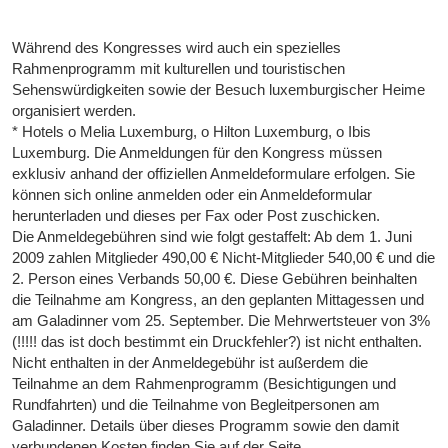
Während des Kongresses wird auch ein spezielles
Rahmenprogramm mit kulturellen und touristischen
Sehenswürdigkeiten sowie der Besuch luxemburgischer Heime
organisiert werden.
* Hotels o Melia Luxemburg, o Hilton Luxemburg, o Ibis
Luxemburg. Die Anmeldungen für den Kongress müssen
exklusiv anhand der offiziellen Anmeldeformulare erfolgen. Sie
können sich online anmelden oder ein Anmeldeformular
herunterladen und dieses per Fax oder Post zuschicken.
Die Anmeldegebühren sind wie folgt gestaffelt: Ab dem 1. Juni
2009 zahlen Mitglieder 490,00 € Nicht-Mitglieder 540,00 € und die
2. Person eines Verbands 50,00 €. Diese Gebühren beinhalten
die Teilnahme am Kongress, an den geplanten Mittagessen und
am Galadinner vom 25. September. Die Mehrwertsteuer von 3%
(!!!!! das ist doch bestimmt ein Druckfehler?) ist nicht enthalten.
Nicht enthalten in der Anmeldegebühr ist außerdem die
Teilnahme an dem Rahmenprogramm (Besichtigungen und
Rundfahrten) und die Teilnahme von Begleitpersonen am
Galadinner. Details über dieses Programm sowie den damit
verbundenen Kosten finden Sie auf der Seite