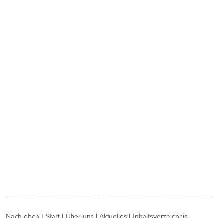
Nach oben
|
Start
|
Über uns
|
Aktuelles
|
Inhaltsverzeichnis