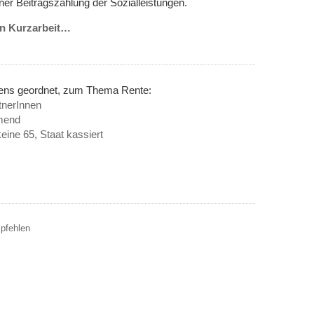
er Beitragszahlung der Sozialleistungen.
von Kurzarbeit…
nens geordnet, zum Thema Rente:
tnerInnen
mend
ine 65, Staat kassiert
mpfehlen