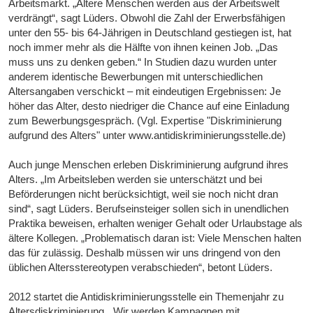
Arbeitsmarkt. „Ältere Menschen werden aus der Arbeitswelt
verdrängt“, sagt Lüders. Obwohl die Zahl der Erwerbsfähigen
unter den 55- bis 64-Jährigen in Deutschland gestiegen ist, hat
noch immer mehr als die Hälfte von ihnen keinen Job. „Das
muss uns zu denken geben.“ In Studien dazu wurden unter
anderem identische Bewerbungen mit unterschiedlichen
Altersangaben verschickt – mit eindeutigen Ergebnissen: Je
höher das Alter, desto niedriger die Chance auf eine Einladung
zum Bewerbungsgespräch. (Vgl. Expertise "Diskriminierung
aufgrund des Alters" unter www.antidiskriminierungsstelle.de)
Auch junge Menschen erleben Diskriminierung aufgrund ihres
Alters. „Im Arbeitsleben werden sie unterschätzt und bei
Beförderungen nicht berücksichtigt, weil sie noch nicht dran
sind“, sagt Lüders. Berufseinsteiger sollen sich in unendlichen
Praktika beweisen, erhalten weniger Gehalt oder Urlaubstage als
ältere Kollegen. „Problematisch daran ist: Viele Menschen halten
das für zulässig. Deshalb müssen wir uns dringend von den
üblichen Altersstereotypen verabschieden“, betont Lüders.
2012 startet die Antidiskriminierungsstelle ein Themenjahr zu
Altersdiskriminierung. „Wir werden Kampagnen mit