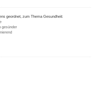
nens geordnet, zum Thema Gesundheit:
e
h gesünder
inierend