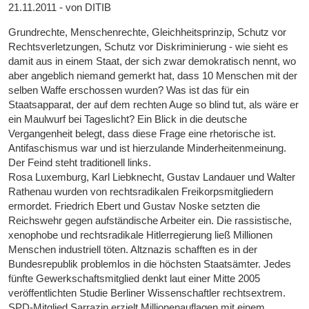
21.11.2011 - von DITIB
Grundrechte, Menschenrechte, Gleichheitsprinzip, Schutz vor
Rechtsverletzungen, Schutz vor Diskriminierung - wie sieht es
damit aus in einem Staat, der sich zwar demokratisch nennt, wo
aber angeblich niemand gemerkt hat, dass 10 Menschen mit der
selben Waffe erschossen wurden? Was ist das für ein
Staatsapparat, der auf dem rechten Auge so blind tut, als wäre er
ein Maulwurf bei Tageslicht? Ein Blick in die deutsche
Vergangenheit belegt, dass diese Frage eine rhetorische ist.
Antifaschismus war und ist hierzulande Minderheitenmeinung.
Der Feind steht traditionell links.
Rosa Luxemburg, Karl Liebknecht, Gustav Landauer und Walter
Rathenau wurden von rechtsradikalen Freikorpsmitgliedern
ermordet. Friedrich Ebert und Gustav Noske setzten die
Reichswehr gegen aufständische Arbeiter ein. Die rassistische,
xenophobe und rechtsradikale Hitlerregierung ließ Millionen
Menschen industriell töten. Altznazis schafften es in der
Bundesrepublik problemlos in die höchsten Staatsämter. Jedes
fünfte Gewerkschaftsmitglied denkt laut einer Mitte 2005
veröffentlichten Studie Berliner Wissenschaftler rechtsextrem.
SPD-Mitglied Sarrazin erzielt Millionenauflagen mit einem