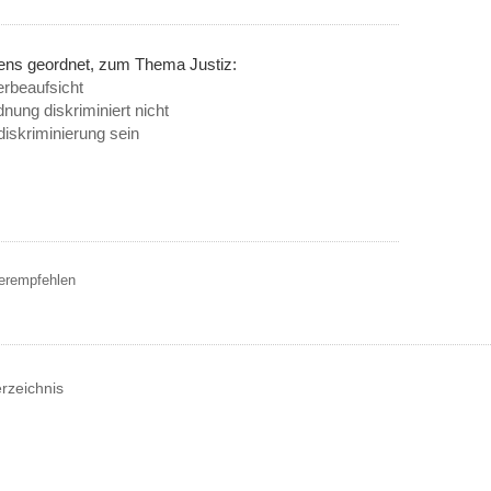
nens geordnet, zum Thema Justiz:
erbeaufsicht
nung diskriminiert nicht
diskriminierung sein
terempfehlen
erzeichnis