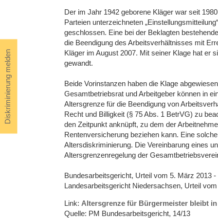
Der im Jahr 1942 geborene Kläger war seit 1980 
Parteien unterzeichneten „Einstellungsmitteilung
geschlossen. Eine bei der Beklagten bestehen
die Beendigung des Arbeitsverhältnisses mit Err
Kläger im August 2007. Mit seiner Klage hat er 
Diskriminierung melden
gewandt.
Beide Vorinstanzen haben die Klage abgewiesen. 
Gesamtbetriebsrat und Arbeitgeber können in ein
Altersgrenze für die Beendigung von Arbeitsverh
Recht und Billigkeit (§ 75 Abs. 1 BetrVG) zu be
den Zeitpunkt anknüpft, zu dem der Arbeitnehmer
Rentenversicherung beziehen kann. Eine solche 
Altersdiskriminierung. Die Vereinbarung eines unb
Altersgrenzenregelung der Gesamtbetriebsverei
Bundesarbeitsgericht, Urteil vom 5. März 2013 -
Landesarbeitsgericht Niedersachsen, Urteil vom
Link:
Altersgrenze für Bürgermeister bleibt i
Quelle: PM Bundesarbeitsgericht, 14/13