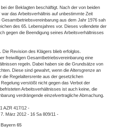
bei der Beklagten beschäftigt. Nach der von beiden
“ war das Arbeitsverhältnis auf unbestimmte Zeit
de Gesamtbetriebsvereinbarung aus dem Jahr 1976 sah
eichen des 65. Lebensjahres vor. Dieses vollendete der
sich gegen die Beendigung seines Arbeitsverhältnisses
Die Revision des Klägers blieb erfolglos.
er freiwilligen Gesamtbetriebsvereinbarung eine
ältnissen regeln. Dabei haben sie die Grundsätze von
achten. Diese sind gewahrt, wenn die Altersgrenze an
 die Regelaltersrente aus der gesetzlichen
Regelung verstößt nicht gegen das Verbot der
efristeten Arbeitsverhältnisses ist auch keine, die
nbarung verdrängende einzelvertragliche Abmachung.
 1 AZR 417/12 -
 7. März 2012 - 16 Sa 809/11 -
n Bayern 65