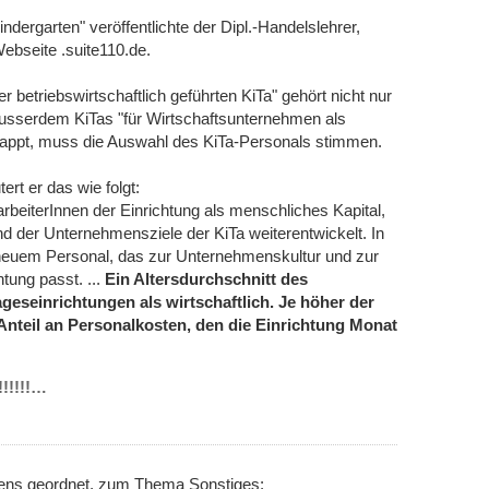
ergarten" veröffentlichte der Dipl.-Handelslehrer,
ebseite .suite110.de.
er betriebswirtschaftlich geführten KiTa" gehört nicht nur
usserdem KiTas "für Wirtschaftsunternehmen als
lappt, muss die Auswahl des KiTa-Personals stimmen.
ert er das wie folgt:
eiterInnen der Einrichtung als menschliches Kapital,
d der Unternehmensziele der KiTa weiterentwickelt. In
euem Personal, das zur Unternehmenskultur und zur
tung passt. ...
Ein Altersdurchschnitt des
geseinrichtungen als wirtschaftlich. Je höher der
 Anteil an Personalkosten, den die Einrichtung Monat
!!!!!!…
nens geordnet, zum Thema Sonstiges: