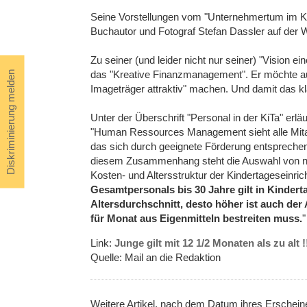
Seine Vorstellungen vom "Unternehmertum im Kind
Buchautor und Fotograf Stefan Dassler auf der W
Zu seiner (und leider nicht nur seiner) "Vision ein
das "Kreative Finanzmanagement". Er möchte a
Diskriminierung melden
Imageträger attraktiv" machen. Und damit das k
Unter der Überschrift "Personal in der KiTa" erläut
"Human Ressources Management sieht alle Mitarb
das sich durch geeignete Förderung entsprechen
diesem Zusammenhang steht die Auswahl von n
Kosten- und Altersstruktur der Kindertageseinrich
Gesamtpersonals bis 30 Jahre gilt in Kinderta
Altersdurchschnitt, desto höher ist auch der
für Monat aus Eigenmitteln bestreiten muss.
"
Link:
Junge gilt mit 12 1/2 Monaten als zu alt !
Quelle: Mail an die Redaktion
Weitere Artikel, nach dem Datum ihres Erschei