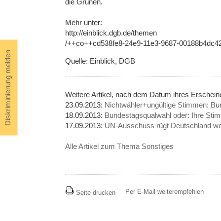
die Grünen.
Mehr unter:
http://einblick.dgb.de/themen
/++co++cd538fe8-24e9-11e3-9687-00188b4dc4
Diskriminierung melden
Quelle: Einblick, DGB
Weitere Artikel, nach dem Datum ihres Erschei
23.09.2013:
Nichtwähler+ungültige Stimmen: B
18.09.2013:
Bundestagsqualwahl oder: Ihre Stim
17.09.2013:
UN-Ausschuss rügt Deutschland we
Alle Artikel zum Thema Sonstiges
Per E-Mail weiterempfehlen
Seite drucken