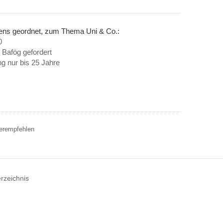
nens geordnet, zum Thema Uni & Co.:
0
 Bafög gefordert
g nur bis 25 Jahre
terempfehlen
erzeichnis