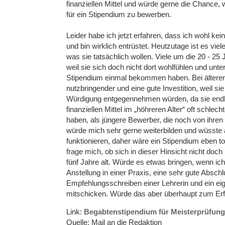
finanziellen Mittel und würde gerne die Chance,
für ein Stipendium zu bewerben.
Leider habe ich jetzt erfahren, dass ich wohl k
und bin wirklich entrüstet. Heutzutage ist es vi
was sie tatsächlich wollen. Viele um die 20 - 2
weil sie sich doch nicht dort wohlfühlen und unter
Stipendium einmal bekommen haben. Bei älteren
nutzbringender und eine gute Investition, weil s
Würdigung entgegennehmen würden, da sie endli
finanziellen Mittel im „höhreren Alter“ oft schlec
haben, als jüngere Bewerber, die noch von ihren
würde mich sehr gerne weiterbilden und wüsste 
funktionieren, daher wäre ein Stipendium eben to
frage mich, ob sich in dieser Hinsicht nicht doch 
fünf Jahre alt. Würde es etwas bringen, wenn ic
Anstellung in einer Praxis, eine sehr gute Absc
Empfehlungsschreiben einer Lehrerin und ein e
mitschicken. Würde das aber überhaupt zum Erf
Link:
Begabtenstipendium für Meisterprüfung 
Quelle: Mail an die Redaktion