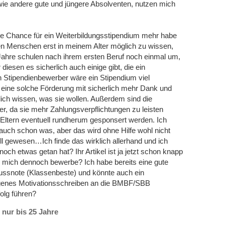
 wie andere gute und jüngere Absolventen, nutzen mich
eine Chance für ein Weiterbildungsstipendium mehr habe
elen Menschen erst in meinem Alter möglich zu wissen,
5 Jahre schulen nach ihrem ersten Beruf noch einmal um,
 diesen es sicherlich auch einige gibt, die ein
 Stipendienbewerber wäre ein Stipendium viel
ie eine solche Förderung mit sicherlich mehr Dank und
ch wissen, was sie wollen. Außerdem sind die
hter, da sie mehr Zahlungsverpflichtungen zu leisten
 Eltern eventuell rundherum gesponsert werden. Ich
auch schon was, aber das wird ohne Hilfe wohl nicht
ll gewesen…Ich finde das wirklich allerhand und ich
noch etwas getan hat? Ihr Artikel ist ja jetzt schon knapp
h mich dennoch bewerbe? Ich habe bereits eine gute
hlussnote (Klassenbeste) und könnte auch ein
igenes Motivationsschreiben an die BMBF/SBB
olg führen?
nur bis 25 Jahre