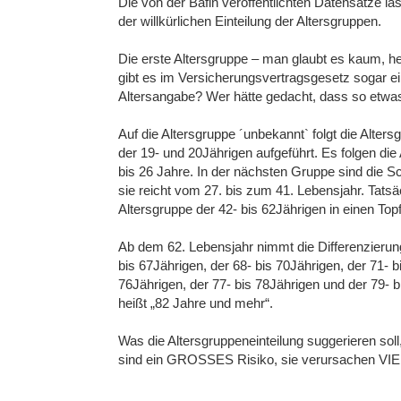
Die von der Bafin veröffentlichten Datensätze la
der willkürlichen Einteilung der Altersgruppen.
Die erste Altersgruppe – man glaubt es kaum, he
gibt es im Versicherungsvertragsgesetz sogar e
Altersangabe? Wer hätte gedacht, dass so etwas
Auf die Altersgruppe ´unbekannt` folgt die Alte
der 19- und 20Jährigen aufgeführt. Es folgen die
bis 26 Jahre. In der nächsten Gruppe sind die
sie reicht vom 27. bis zum 41. Lebensjahr. Tats
Altersgruppe der 42- bis 62Jährigen in einen Top
Ab dem 62. Lebensjahr nimmt die Differenzierun
bis 67Jährigen, der 68- bis 70Jährigen, der 71- b
76Jährigen, der 77- bis 78Jährigen und der 79- bi
heißt „82 Jahre und mehr“.
Was die Altersgruppeneinteilung suggerieren soll,
sind ein GROSSES Risiko, sie verursachen V