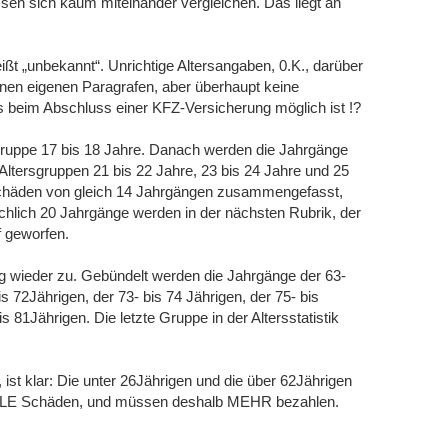
ssen sich kaum miteinander vergleichen. Das liegt an
ißt „unbekannt“. Unrichtige Altersangaben, 0.K., darüber
inen eigenen Paragrafen, aber überhaupt keine
 beim Abschluss einer KFZ-Versicherung möglich ist !?
rsgruppe 17 bis 18 Jahre. Danach werden die Jahrgänge
 Altersgruppen 21 bis 22 Jahre, 23 bis 24 Jahre und 25
 Schäden von gleich 14 Jahrgängen zusammengefasst,
ächlich 20 Jahrgänge werden in der nächsten Rubrik, der
f geworfen.
g wieder zu. Gebündelt werden die Jahrgänge der 63-
is 72Jährigen, der 73- bis 74 Jährigen, der 75- bis
s 81Jährigen. Die letzte Gruppe in der Altersstatistik
 ist klar: Die unter 26Jährigen und die über 62Jährigen
IELE Schäden, und müssen deshalb MEHR bezahlen.