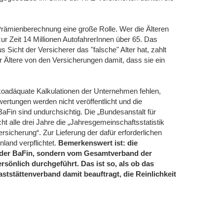
 Prämienberechnung eine große Rolle. Wer die Älteren
ur Zeit 14 Millionen AutofahrerInnen über 65. Das
 Sicht der Versicherer das "falsche" Alter hat, zahlt
 Ältere von den Versicherungen damit, dass sie ein
koadäquate Kalkulationen der Unternehmen fehlen,
rtungen werden nicht veröffentlicht und die
aFin sind undurchsichtig. Die „Bundesanstalt für
cht alle drei Jahre die „Jahresgemeinschaftsstatistik
rsicherung“. Zur Lieferung der dafür erforderlichen
nland verpflichtet.
Bemerkenswert ist: die
der BaFin, sondern vom Gesamtverband der
sönlich durchgeführt. Das ist so, als ob das
tstättenverband damit beauftragt, die Reinlichkeit