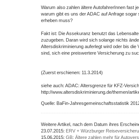
Warum also zahlen ältere AutofahrerInnen fast 
warum gibt es uns der ADAC auf Anfrage sogar sc
erheben muss?
Fakt ist: Die Assekuranz benutzt das Lebensalte
zuzugeben. Daran wird sich solange nichts änder
Altersdiskriminierung auferlegt wird oder bis di
sind, sich eine preiswertere Versicherung zu su
(Zuerst erschienen: 11.3.2014)
siehe auch: ADAC: Altersgrenze für KFZ-Versich
http://www.altersdiskriminierung.de/themen/arti
Quelle: BaFin-Jahresgemeinschaftsstatistik 2012
Weitere Artikel, nach dem Datum ihres Erschei
23.07.2015:
ERV + Würzburger Reiseversicheru
15.06.2015:
GB: Ältere zahlen mehr für Autover