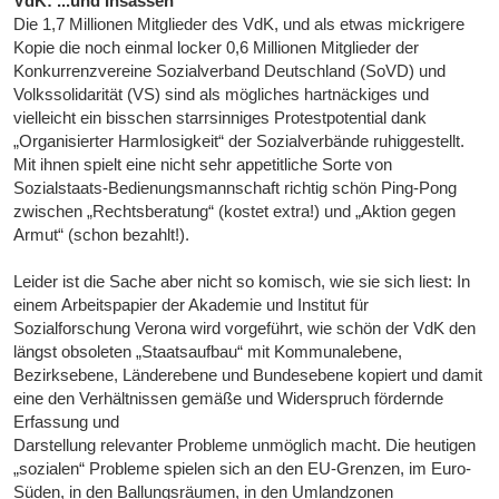
VdK: ...und Insassen
Die 1,7 Millionen Mitglieder des VdK, und als etwas mickrigere
Kopie die noch einmal locker 0,6 Millionen Mitglieder der
Konkurrenzvereine Sozialverband Deutschland (SoVD) und
Volkssolidarität (VS) sind als mögliches hartnäckiges und
vielleicht ein bisschen starrsinniges Protestpotential dank
„Organisierter Harmlosigkeit“ der Sozialverbände ruhiggestellt.
Mit ihnen spielt eine nicht sehr appetitliche Sorte von
Sozialstaats-Bedienungsmannschaft richtig schön Ping-Pong
zwischen „Rechtsberatung“ (kostet extra!) und „Aktion gegen
Armut“ (schon bezahlt!).
Leider ist die Sache aber nicht so komisch, wie sie sich liest: In
einem Arbeitspapier der Akademie und Institut für
Sozialforschung Verona wird vorgeführt, wie schön der VdK den
längst obsoleten „Staatsaufbau“ mit Kommunalebene,
Bezirksebene, Länderebene und Bundesebene kopiert und damit
eine den Verhältnissen gemäße und Widerspruch fördernde
Erfassung und
Darstellung relevanter Probleme unmöglich macht. Die heutigen
„sozialen“ Probleme spielen sich an den EU-Grenzen, im Euro-
Süden, in den Ballungsräumen, in den Umlandzonen