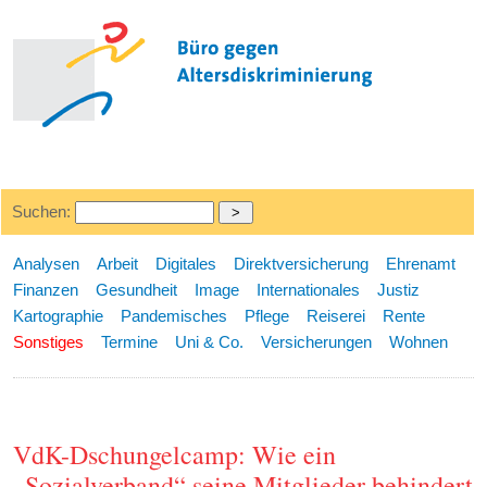
Suchen:
Analysen
Arbeit
Digitales
Direktversicherung
Ehrenamt
Finanzen
Gesundheit
Image
Internationales
Justiz
Kartographie
Pandemisches
Pflege
Reiserei
Rente
Sonstiges
Termine
Uni & Co.
Versicherungen
Wohnen
VdK-Dschungelcamp: Wie ein
„Sozialverband“ seine Mitglieder behindert