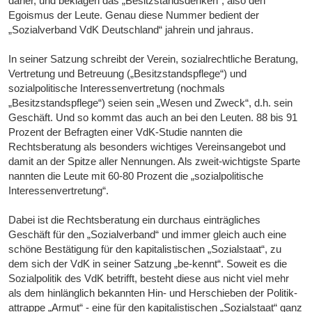
daher, und beklagen das „Besitzstandsdenken“, also den
Egoismus der Leute. Genau diese Nummer bedient der
„Sozialverband VdK Deutschland“ jahrein und jahraus.
In seiner Satzung schreibt der Verein, sozialrechtliche Beratung,
Vertretung und Betreuung („Besitzstandspflege“) und
sozialpolitische Interessenvertretung (nochmals
„Besitzstandspflege“) seien sein „Wesen und Zweck“, d.h. sein
Geschäft. Und so kommt das auch an bei den Leuten. 88 bis 91
Prozent der Befragten einer VdK-Studie nannten die
Rechtsberatung als besonders wichtiges Vereinsangebot und
damit an der Spitze aller Nennungen. Als zweit-wichtigste Sparte
nannten die Leute mit 60-80 Prozent die „sozialpolitische
Interessenvertretung“.
Dabei ist die Rechtsberatung ein durchaus einträgliches
Geschäft für den „Sozialverband“ und immer gleich auch eine
schöne Bestätigung für den kapitalistischen „Sozialstaat“, zu
dem sich der VdK in seiner Satzung „be-kennt“. Soweit es die
Sozialpolitik des VdK betrifft, besteht diese aus nicht viel mehr
als dem hinlänglich bekannten Hin- und Herschieben der Politik-
attrappe „Armut“ - eine für den kapitalistischen „Sozialstaat“ ganz