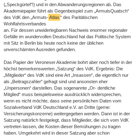
(„Speckgürtel“!) und in den Abwanderungsregionen ab. Das
Akademiepapier führt als Gegenbeispiel zum „ArmutsQuatsch“
des VdK den „Armuts-
Atlas
“ des Paritätischen
Wohlfahrtsverbandes
an. Für dessen unwiderlegbaren Nachweis enormer regionaler
Gefälle im wundervollen Deutschland hat das Politische System
mit Sitz in Berlin bis heute noch keine der üblichen
unverschämten Ausreden gefunden.
Das Papier der Veroneser Akademie bohrt aber noch tiefer in der
höchst bemerkenswerten „Satzung“ des VdK. Ergebnis: Die
„Mitglieder“ des VdK sind eine Art „Insassen“, die eigentlich nur
als „Beitragszahler“ gefragt sind und ansonsten eher
„Unpersonen“ darstellen. Das sogenannte „Or- dentliche
Mitglied“ muss beispielsweise ausdrücklich widersprechen,
wenn es nicht möchte, dass seine persönlichen Daten vom
Sozialverband VdK Deutschland e.V. an Dritte (gerne:
Versicherungskonzerne) weitergegeben werden. Dann ist in der
Satzung natürlich festgelegt, dass Mitglieder, die sich vom VdK
vertreten lassen, die Kosten dieser Bemühungen zu tragen
haben. Umgekehrt wird in dieser Satzung aber schon