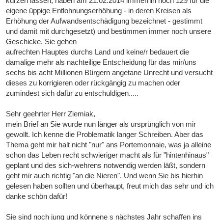
kürzen lassen, haben am 21.02.2014 immerhin noch 129 für die
eigene üppige Entlohnungserhöhung - in deren Kreisen als
Erhöhung der Aufwandsentschädigung bezeichnet - gestimmt
und damit mit durchgesetzt) und bestimmen immer noch unsere
Geschicke. Sie gehen
aufrechten Hauptes durchs Land und keine/r bedauert die
damalige mehr als nachteilige Entscheidung für das mir/uns
sechs bis acht Millionen Bürgern angetane Unrecht und versucht
dieses zu korrigieren oder rückgängig zu machen oder
zumindest sich dafür zu entschuldigen.....
Sehr geehrter Herr Ziemiak,
mein Brief an Sie wurde nun länger als ursprünglich von mir
gewollt. Ich kenne die Problematik langer Schreiben. Aber das
Thema geht mir halt nicht "nur" ans Portemonnaie, was ja alleine
schon das Leben recht schwieriger macht als für "hintenhinaus"
geplant und des sich-wehrens notwendig werden läßt, sondern
geht mir auch richtig "an die Nieren". Und wenn Sie bis hierhin
gelesen haben sollten und überhaupt, freut mich das sehr und ich
danke schön dafür!
Sie sind noch jung und könnene s nächstes Jahr schaffen ins