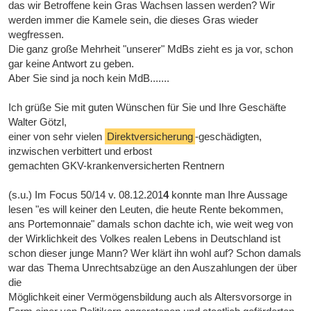
das wir Betroffene kein Gras Wachsen lassen werden? Wir
werden immer die Kamele sein, die dieses Gras wieder
wegfressen.
Die ganz große Mehrheit "unserer" MdBs zieht es ja vor, schon
gar keine Antwort zu geben.
Aber Sie sind ja noch kein MdB.......
Ich grüße Sie mit guten Wünschen für Sie und Ihre Geschäfte
Walter Götzl,
einer von sehr vielen
Direktversicherung
-geschädigten,
inzwischen verbittert und erbost
gemachten GKV-krankenversicherten Rentnern
(s.u.) Im Focus 50/14 v. 08.12.201
4
konnte man Ihre Aussage
lesen "es will keiner den Leuten, die heute Rente bekommen,
ans Portemonnaie" damals schon dachte ich, wie weit weg von
der Wirklichkeit des Volkes realen Lebens in Deutschland ist
schon dieser junge Mann? Wer klärt ihn wohl auf? Schon damals
war das Thema Unrechtsabzüge an den Auszahlungen der über
die
Möglichkeit einer Vermögensbildung auch als Altersvorsorge in