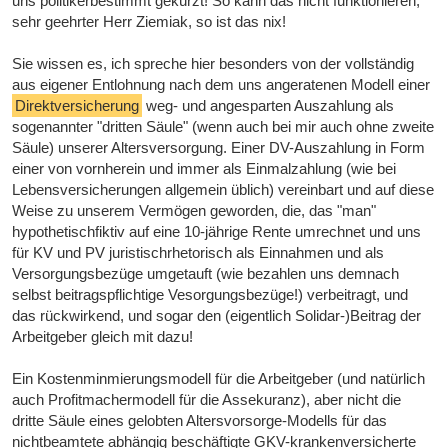
uns politikerbestimmt gekürzt! So kann das nicht funktionieren,
sehr geehrter Herr Ziemiak, so ist das nix!
Sie wissen es, ich spreche hier besonders von der vollständig
aus eigener Entlohnung nach dem uns angeratenen Modell einer
Direktversicherung
weg- und angesparten Auszahlung als
sogenannter "dritten Säule" (wenn auch bei mir auch ohne zweite
Säule) unserer Altersversorgung. Einer DV-Auszahlung in Form
einer von vornherein und immer als Einmalzahlung (wie bei
Lebensversicherungen allgemein üblich) vereinbart und auf diese
Weise zu unserem Vermögen geworden, die, das "man"
hypothetischfiktiv auf eine 10-jährige Rente umrechnet und uns
für KV und PV juristischrhetorisch als Einnahmen und als
Versorgungsbezüge umgetauft (wie bezahlen uns demnach
selbst beitragspflichtige Vesorgungsbezüge!) verbeitragt, und
das rückwirkend, und sogar den (eigentlich Solidar-)Beitrag der
Arbeitgeber gleich mit dazu!
Ein Kostenminmierungsmodell für die Arbeitgeber (und natürlich
auch Profitmachermodell für die Assekuranz), aber nicht die
dritte Säule eines gelobten Altersvorsorge-Modells für das
nichtbeamtete abhängig beschäftigte GKV-krankenversicherte