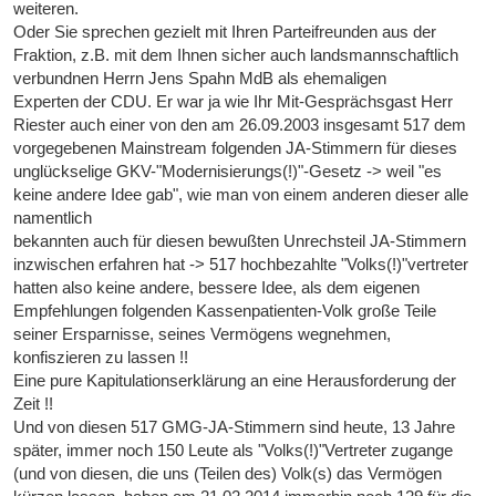
weiteren.
Oder Sie sprechen gezielt mit Ihren Parteifreunden aus der
Fraktion, z.B. mit dem Ihnen sicher auch landsmannschaftlich
verbundnen Herrn Jens Spahn MdB als ehemaligen
Experten der CDU. Er war ja wie Ihr Mit-Gesprächsgast Herr
Riester auch einer von den am 26.09.2003 insgesamt 517 dem
vorgegebenen Mainstream folgenden JA-Stimmern für dieses
unglückselige GKV-"Modernisierungs(!)"-Gesetz -> weil "es
keine andere Idee gab", wie man von einem anderen dieser alle
namentlich
bekannten auch für diesen bewußten Unrechsteil JA-Stimmern
inzwischen erfahren hat -> 517 hochbezahlte "Volks(!)"vertreter
hatten also keine andere, bessere Idee, als dem eigenen
Empfehlungen folgenden Kassenpatienten-Volk große Teile
seiner Ersparnisse, seines Vermögens wegnehmen,
konfiszieren zu lassen !!
Eine pure Kapitulationserklärung an eine Herausforderung der
Zeit !!
Und von diesen 517 GMG-JA-Stimmern sind heute, 13 Jahre
später, immer noch 150 Leute als "Volks(!)"Vertreter zugange
(und von diesen, die uns (Teilen des) Volk(s) das Vermögen