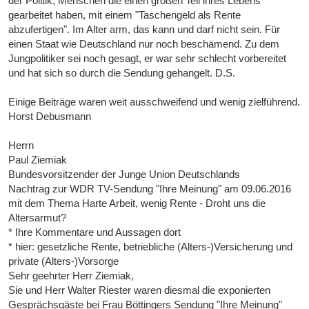
der Politik, Menschen die einen großen Teil ihres Lebens
gearbeitet haben, mit einem "Taschengeld als Rente
abzufertigen". Im Alter arm, das kann und darf nicht sein. Für
einen Staat wie Deutschland nur noch beschämend. Zu dem
Jungpolitiker sei noch gesagt, er war sehr schlecht vorbereitet
und hat sich so durch die Sendung gehangelt. D.S.
Einige Beiträge waren weit ausschweifend und wenig zielführend.
Horst Debusmann
Herrn
Paul Ziemiak
Bundesvorsitzender der Junge Union Deutschlands
Nachtrag zur WDR TV-Sendung "Ihre Meinung" am 09.06.2016
mit dem Thema Harte Arbeit, wenig Rente - Droht uns die
Altersarmut?
* Ihre Kommentare und Aussagen dort
* hier: gesetzliche Rente, betriebliche (Alters-)Versicherung und
private (Alters-)Vorsorge
Sehr geehrter Herr Ziemiak,
Sie und Herr Walter Riester waren diesmal die exponierten
Gesprächsgäste bei Frau Böttingers Sendung "Ihre Meinung"