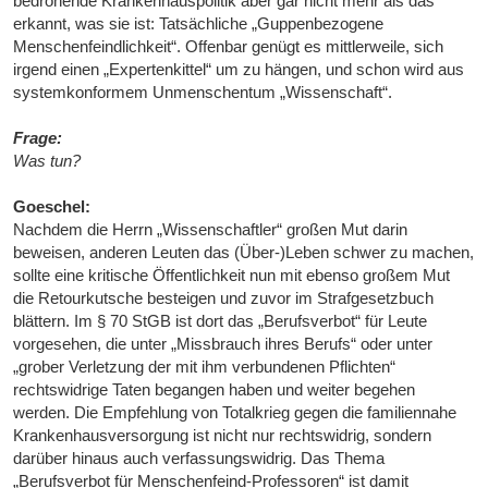
bedrohende Krankenhauspolitik aber gar nicht mehr als das
erkannt, was sie ist: Tatsächliche „Guppenbezogene
Menschenfeindlichkeit“. Offenbar genügt es mittlerweile, sich
irgend einen „Expertenkittel“ um zu hängen, und schon wird aus
systemkonformem Unmenschentum „Wissenschaft“.
Frage:
Was tun?
Goeschel:
Nachdem die Herrn „Wissenschaftler“ großen Mut darin
beweisen, anderen Leuten das (Über-)Leben schwer zu machen,
sollte eine kritische Öffentlichkeit nun mit ebenso großem Mut
die Retourkutsche besteigen und zuvor im Strafgesetzbuch
blättern. Im § 70 StGB ist dort das „Berufsverbot“ für Leute
vorgesehen, die unter „Missbrauch ihres Berufs“ oder unter
„grober Verletzung der mit ihm verbundenen Pflichten“
rechtswidrige Taten begangen haben und weiter begehen
werden. Die Empfehlung von Totalkrieg gegen die familiennahe
Krankenhausversorgung ist nicht nur rechtswidrig, sondern
darüber hinaus auch verfassungswidrig. Das Thema
„Berufsverbot für Menschenfeind-Professoren“ ist damit