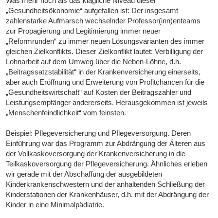
Was mehr noch als das klägliche Niveau dieser
„Gesundheitsökonomie“ aufgefallen ist: Der insgesamt
zahlenstarke Aufmarsch wechselnder Professor(inn)enteams
zur Propagierung und Legitimierung immer neuer
„Reformrunden“ zu immer neuen Lösungsvarianten des immer
gleichen Zielkonflikts. Dieser Zielkonflikt lautet: Verbilligung der
Lohnarbeit auf dem Umweg über die Neben-Löhne, d.h.
„Beitragssatzstabilität“ in der Krankenversicherung einerseits,
aber auch Eröffnung und Erweiterung von Profitchancen für die
„Gesundheitswirtschaft“ auf Kosten der Beitragszahler und
Leistungsempfänger andererseits. Herausgekommen ist jeweils
„Menschenfeindlichkeit“ vom feinsten.
Beispiel: Pflegeversicherung und Pflegeversorgung. Deren
Einführung war das Programm zur Abdrängung der Älteren aus
der Vollkaskoversorgung der Krankenversicherung in die
Teilkaskoversorgung der Pflegeversicherung. Ähnliches erleben
wir gerade mit der Abschaffung der ausgebildeten
Kinderkrankenschwestern und der anhaltenden Schließung der
Kinderstationen der Krankenhäuser, d.h. mit der Abdrängung der
Kinder in eine Minimalpädiatrie.