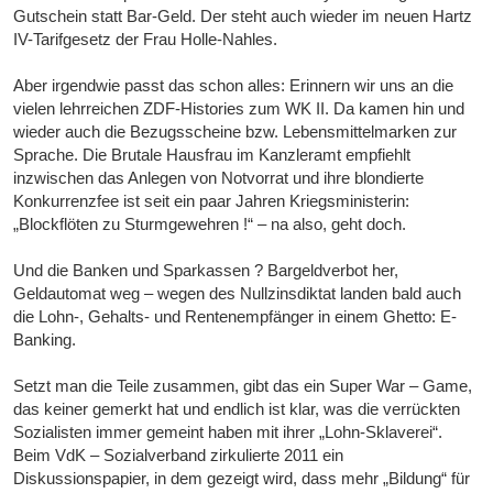
Gutschein statt Bar-Geld. Der steht auch wieder im neuen Hartz
IV-Tarifgesetz der Frau Holle-Nahles.
Aber irgendwie passt das schon alles: Erinnern wir uns an die
vielen lehrreichen ZDF-Histories zum WK II. Da kamen hin und
wieder auch die Bezugsscheine bzw. Lebensmittelmarken zur
Sprache. Die Brutale Hausfrau im Kanzleramt empfiehlt
inzwischen das Anlegen von Notvorrat und ihre blondierte
Konkurrenzfee ist seit ein paar Jahren Kriegsministerin:
„Blockflöten zu Sturmgewehren !“ – na also, geht doch.
Und die Banken und Sparkassen ? Bargeldverbot her,
Geldautomat weg – wegen des Nullzinsdiktat landen bald auch
die Lohn-, Gehalts- und Rentenempfänger in einem Ghetto: E-
Banking.
Setzt man die Teile zusammen, gibt das ein Super War – Game,
das keiner gemerkt hat und endlich ist klar, was die verrückten
Sozialisten immer gemeint haben mit ihrer „Lohn-Sklaverei“.
Beim VdK – Sozialverband zirkulierte 2011 ein
Diskussionspapier, in dem gezeigt wird, dass mehr „Bildung“ für