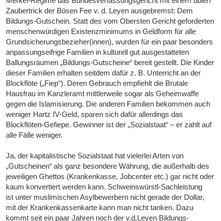
Merkel-Regime das Bundesverfassungsgericht mit einem üblen
Zaubertrick der Bösen Fee v. d. Leyen ausgebremst: Dem
Bildungs-Gutschein. Statt des vom Obersten Gericht geforderten
menschenwürdigen Existenzminimums in Geldform für alle
Grundsicherungsbezieher(innen), wurden für ein paar besonders
anpassungseifrige Familien in kulturell gut ausgestatteten
Ballungsräumen „Bildungs-Gutscheine“ bereit gestellt. Die Kinder
dieser Familien erhalten seitdem dafür z. B. Unterricht an der
Blockflöte („Fiep“). Deren Gebrauch empfiehlt die Brutale
Hausfrau im Kanzleramt mittlerweile sogar als Geheimwaffe
gegen die Islamisierung. Die anderen Familien bekommen auch
weniger Hartz IV-Geld, sparen sich dafür allerdings das
Blockflöten-Gefiepe. Gewinner ist der „Sozialstaat“ – er zahlt auf
alle Fälle weniger.
Ja, der kapitalistische Sozialstaat hat vielerlei Arten von
„Gutscheinen“ als ganz besondere Währung, die außerhalb des
jeweiligen Ghettos (Krankenkasse, Jobcenter etc.) gar nicht oder
kaum konvertiert werden kann. Schweinswürstl-Sachleistung
ist unter muslimischen Asylbewerbern nicht gerade der Dollar,
mit der Krankenkassenkarte kann man nicht tanken. Dazu
kommt seit ein paar Jahren noch der v.d.Leyen Bildungs-