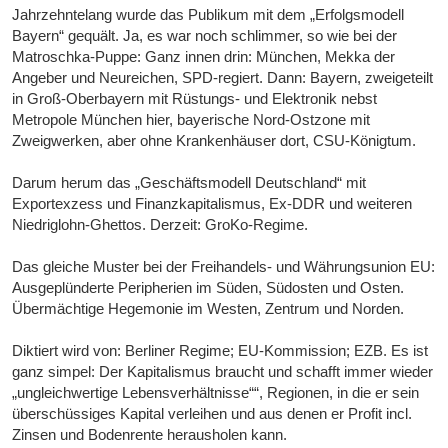
Jahrzehntelang wurde das Publikum mit dem „Erfolgsmodell
Bayern“ gequält. Ja, es war noch schlimmer, so wie bei der
Matroschka-Puppe: Ganz innen drin: München, Mekka der
Angeber und Neureichen, SPD-regiert. Dann: Bayern, zweigeteilt
in Groß-Oberbayern mit Rüstungs- und Elektronik nebst
Metropole München hier, bayerische Nord-Ostzone mit
Zweigwerken, aber ohne Krankenhäuser dort, CSU-Königtum.
Darum herum das „Geschäftsmodell Deutschland“ mit
Exportexzess und Finanzkapitalismus, Ex-DDR und weiteren
Niedriglohn-Ghettos. Derzeit: GroKo-Regime.
Das gleiche Muster bei der Freihandels- und Währungsunion EU:
Ausgeplünderte Peripherien im Süden, Südosten und Osten.
Übermächtige Hegemonie im Westen, Zentrum und Norden.
Diktiert wird von: Berliner Regime; EU-Kommission; EZB. Es ist
ganz simpel: Der Kapitalismus braucht und schafft immer wieder
„ungleichwertige Lebensverhältnisse““, Regionen, in die er sein
überschüssiges Kapital verleihen und aus denen er Profit incl.
Zinsen und Bodenrente herausholen kann.