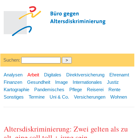
Suchen:
Analysen
Arbeit
Digitales
Direktversicherung
Ehrenamt
Finanzen
Gesundheit
Image
Internationales
Justiz
Kartographie
Pandemisches
Pflege
Reiserei
Rente
Sonstiges
Termine
Uni & Co.
Versicherungen
Wohnen
Altersdiskriminierung: Zwei gelten als zu
alt, eine soll toll + jung sein