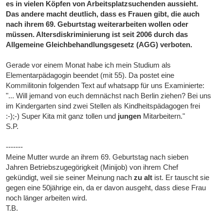
es in vielen Köpfen von Arbeitsplatzsuchenden aussieht.
Das andere macht deutlich, dass es Frauen gibt, die auch
nach ihrem 69. Geburtstag weiterarbeiten wollen oder
müssen. Altersdiskriminierung ist seit 2006 durch das
Allgemeine Gleichbehandlungsgesetz (AGG) verboten.
Gerade vor einem Monat habe ich mein Studium als
Elementarpädagogin beendet (mit 55). Da postet eine
Kommilitonin folgenden Text auf whatsapp für uns Examinierte:
"... Will jemand von euch demnächst nach Berlin ziehen? Bei uns
im Kindergarten sind zwei Stellen als Kindheitspädagogen frei
:-);-) Super Kita mit ganz tollen und
jungen
Mitarbeitern."
S.P.
-------
Meine Mutter wurde an ihrem 69. Geburtstag nach sieben
Jahren Betriebszugegörigkeit (Minijob) von ihrem Chef
gekündigt, weil sie seiner Meinung nach
zu alt
ist. Er tauscht sie
gegen eine 50jährige ein, da er davon ausgeht, dass diese Frau
noch länger arbeiten wird.
T.B.