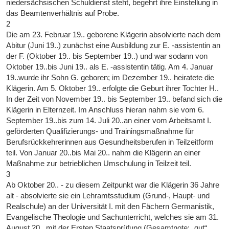
niedersächsischen Schuldienst steht, begehrt ihre Einstellung in
das Beamtenverhältnis auf Probe.
2
Die am 23. Februar 19.. geborene Klägerin absolvierte nach dem
Abitur (Juni 19..) zunächst eine Ausbildung zur E. -assistentin an
der F. (Oktober 19.. bis September 19..) und war sodann von
Oktober 19..bis Juni 19.. als E. -assistentin tätig. Am 4. Januar
19..wurde ihr Sohn G. geboren; im Dezember 19.. heiratete die
Klägerin. Am 5. Oktober 19.. erfolgte die Geburt ihrer Tochter H..
In der Zeit von November 19.. bis September 19.. befand sich die
Klägerin in Elternzeit. Im Anschluss hieran nahm sie vom 6.
September 19..bis zum 14. Juli 20..an einer vom Arbeitsamt I.
geförderten Qualifizierungs- und Trainingsmaßnahme für
Berufsrückkehrerinnen aus Gesundheitsberufen in Teilzeitform
teil. Von Januar 20..bis Mai 20.. nahm die Klägerin an einer
Maßnahme zur betrieblichen Umschulung in Teilzeit teil.
3
Ab Oktober 20.. - zu diesem Zeitpunkt war die Klägerin 36 Jahre
alt - absolvierte sie ein Lehramtsstudium (Grund-, Haupt- und
Realschule) an der Universität I. mit den Fächern Germanistik,
Evangelische Theologie und Sachunterricht, welches sie am 31.
August 20.. mit der Ersten Staatsprüfung (Gesamtnote: „gut“