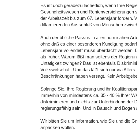
Es ist doch geradezu lächerlich, wenn Ihre Regie
Gesundheitswesen und Rentenversicherungen so
der Arbeitszeit bis zum 67. Lebensjahr fordern. 
diffamierenden Ausschluß von Menschen zwische
Auch der übliche Passus in allen normnahen Arbe
ohne daß es einer besonderen Kündigung bedarf, 
Lebensjahr vollendet" muss überdacht werden. D
als früher. Warum läßt man seitens der Regierung
Untätigkeit zwingen? Das ist ebenfalls Diskrimi
Volkswirtschaft. Und das läßt sich nur via Alters 
Beschränkungen haben versagt. Kein Arbeitgeber
Solange Sie, Ihre Regierung und ihr Koalitionspa
immerhin von mindestens ca. 35 - 40 % Ihrer Wäh
diskriminieren und nichts zur Unterbindung der
regierungsfähig sein. Und in Bausch und Bogen
Wir bitten Sie um Information, wie Sie und die G
anpacken wollen.