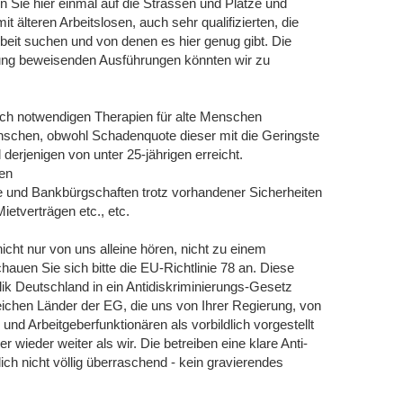
 Sie hier einmal auf die Strassen und Plätze und
älteren Arbeitslosen, auch sehr qualifizierten, die
rbeit suchen und von denen es hier genug gibt. Die
erung beweisenden Ausführungen könnten wir zu
sch notwendigen Therapien für alte Menschen
Menschen, obwohl Schadenquote dieser mit die Geringste
l derjenigen von unter 25-jährigen erreicht.
en
e und Bankbürgschaften trotz vorhandener Sicherheiten
etverträgen etc., etc.
icht nur von uns alleine hören, nicht zu einem
auen Sie sich bitte die EU-Richtlinie 78 an. Diese
ik Deutschland in ein Antidiskriminierungs-Gesetz
eichen Länder der EG, die uns von Ihrer Regierung, von
und Arbeitgeberfunktionären als vorbildlich vorgestellt
wieder weiter als wir. Die betreiben eine klare Anti-
lich nicht völlig überraschend - kein gravierendes