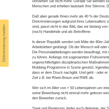
verstehen Sie nicht mehr. Gerade Sie wenden si
Menschen und erheben lautstark Ihre Stimme. Da
Daß aber gerade Ihnen mehr als 40 % der Deutsc
Diskriminierungen aufgrund ihres Lebensalters ü
sind, passt nicht in das Bild, das wir bislang vo
Diskriminierung melden
(noch) Handelnde und als Betroffene:
In dieser Republik werden seit Mitte der 80er-J
Arbeitsleben gedrängt. Ob der Mensch will oder n
Die Personalabteilungen werden beauftragt, mit
zu führen. Anfangs mit sogenannten Frühverrent
ungerechtfertigten disziplinarischen Maßnahmen
Mobbing-Programme in Szene gesetzt. Irgendwann i
dass er dem Druck nachgibt. Und geht - oder er ist
Zeit z.B. bei Rhein-Braun und RWE ab.
Wer sich im Alter von > 50 Lebensjahren um ei
seine Bewerbung nicht einmal mehr gelesen wird.
den Bewerber zurück.
Staat und Regierung, leider auch diejenige, der S