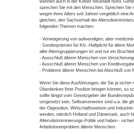
wohnen auch in der Kölner Neustadt Nord. Gehen
sprechen Sie mit den Menschen. Sprechen Sie mit 
wegen ihres Alters seit Jahren vergeblich eine A
gleichen, den Sachverhalt der Altersdiskrimini
folgenden Themen machen:
- Verweigerung von aufwendigen, aber medizini
- Sonderprämien für Kfz.-Haftplicht für ältere 
aller Altersgruppierungen ist und nur ein Bruchtei
- Ausschluß älterer Menschen von Versicherung
- Ausschluß älterer Menschen von Kreditvergab
- Probleme älterer Menschen bei Abschluß von Mi
Wenn Sie diese Ausführungen, die Sie ja sicher n
Überdenken Ihrer Position bringen können, so sch
sollte längst vom Gesetzgeber der Bundesrepubl
umgesetzt sein. Seltsamerweise sind u.a. die gl
der Opposition, Wirtschaftsweisen und Industrie- 
werden, nämlich Holland und Dänemark, auch hier 
Altersdiskriminierungs-Politik und haben - sicher
Arbeitslosenproblem älterer Menschen.