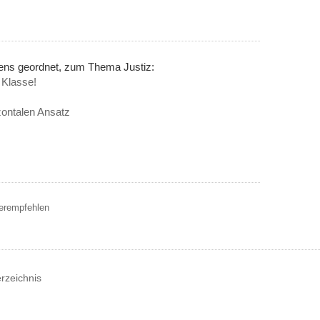
nens geordnet, zum Thema Justiz:
 Klasse!
zontalen Ansatz
terempfehlen
erzeichnis