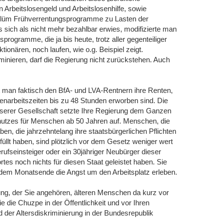
Arbeitslosengeld und Arbeitslosenhilfe, sowie
n Blüm Frühverrentungsprogramme zu Lasten der
s sich als nicht mehr bezahlbar erwies, modifizierte man
gsprogramme, die ja bis heute, trotz aller gegenteiliger
ionären, noch laufen, wie o.g. Beispiel zeigt.
iminieren, darf die Regierung nicht zurückstehen. Auch
t man faktisch den BfA- und LVA-Rentnern ihre Renten,
chenarbeitszeiten bis zu 48 Stunden erworben sind. Die
 unserer Gesellschaft setzte Ihre Regierung dem Ganzen
utzes für Menschen ab 50 Jahren auf. Menschen, die
n, die jahrzehntelang ihre staatsbürgerlichen Pflichten
erfüllt haben, sind plötzlich vor dem Gesetz weniger wert
rufseinsteiger oder ein 30jähriger Neubürger dieser
tes noch nichts für diesen Staat geleistet haben. Sie
dem Monatsende die Angst um den Arbeitsplatz erleben.
ung, der Sie angehören, älteren Menschen da kurz vor
die Chuzpe in der Öffentlichkeit und vor Ihren
d der Altersdiskriminierung in der Bundesrepublik