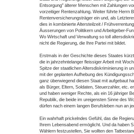
Entsorgung” älterer Menschen mit Zahlungen von 
vorzeitiger Rentenzahlung. Weiter führte Herr
Rentenversicherungsträger ein und, als Letztere
dies in kombinierte Altersteilzeit / Frühverrentun
Äusserungen von Politikern und Arbeitgeber-Funkt
Wo Wirtschaft und Verwaltung so toll altersdiskr
nicht die Regierung, die Ihre Partei mit bildet.
Erstmals in der Geschichte dieses Staates kürz
die in jahrzehntelanger fleissiger Arbeit mit Wo
Spitze der staatlichen Altersdiskriminierung in
mit der geplanten Aufhebung des Kündigungssch
ganz überwiegend diesen Staat mit aufgebaut habe
als Bürger, Eltern, Soldaten, Steuerzahler, etc. 
und haben weniger Rechte, als ein 16 jähriger Be
Republik, die beide im ureigensten Sinne des Wor
dürfen nach einem langen Berufsleben nun an je
Ein wahrhaft prickelndes Gefühl, das die Regier
Ihrem Lebensabend ermöglicht. Und da haben Sie 
Wählern festzustellen, Sie wollten den Tatbestan