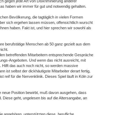
ch gegen jede Art von Diskriminierung anderer
s haben wir immer für gut und notwendig gehalten.
hen Bevölkerung, die tagtäglich in vielen Formen
ber sich ergehen lassen müssen, offensichtlich wurscht
n Ihnen haben. Fakt ist, und hier sprechen wir sowohl als
ahre berufstätige Menschen ab 50 ganz gezielt aus dem
icht.
 den betreffenden Mitarbeitern entsprechende Gespräche
ungs-Angeboten. Und wenn das nicht ausreicht, mit
. Hilft das auch noch nicht, so werden massive
st selbst der dickhäutigste Mitarbeiter derart fertig,
 reif für die Nervenklinik. Dieses Spiel läuft in Köln zur
ne neue Position bewirbt, muß davon ausgehen, dass
 Diese geht, ungelesen bis auf die Altersangabe, an
ie angehören, unterstützten diese „berufliche