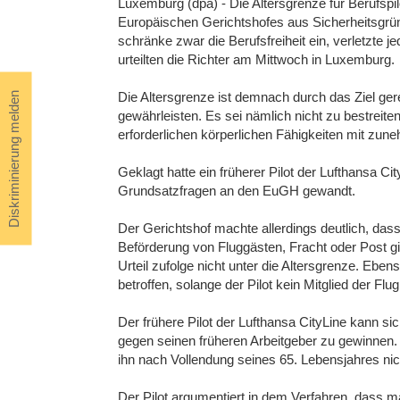
Luxemburg (dpa) - Die Altersgrenze für Berufspil
Europäischen Gerichtshofes aus Sicherheitsgr
schränke zwar die Berufsfreiheit ein, verletzte 
urteilten die Richter am Mittwoch in Luxemburg.
Die Altersgrenze ist demnach durch das Ziel gerech
Diskriminierung melden
gewährleisten. Es sei nämlich nicht zu bestreite
erforderlichen körperlichen Fähigkeiten mit z
Geklagt hatte ein früherer Pilot der Lufthansa Ci
Grundsatzfragen an den EuGH gewandt.
Der Gerichtshof machte allerdings deutlich, das
Beförderung von Fluggästen, Fracht oder Post gi
Urteil zufolge nicht unter die Altersgrenze. Eben
betroffen, solange der Pilot kein Mitglied der Flu
Der frühere Pilot der Lufthansa CityLine kann s
gegen seinen früheren Arbeitgeber zu gewinnen. 
ihn nach Vollendung seines 65. Lebensjahres ni
Der Pilot argumentiert in dem Verfahren, dass ma