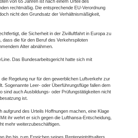
oten von 65 Jahren ist nach einem Urteil des
ünden rechtmäßig. Die entsprechende EU-Verordnung
jedoch nicht den Grundsatz der Verhältnismäßigkeit,
tfertigt, die Sicherheit in der Zivilluftfahrt in Europa zu
n, dass die für den Beruf des Verkehrspiloten
unehmendem Alter abnähmen.
tyLine. Das Bundesarbeitsgericht hatte sich mit
s die Regelung nur für den gewerblichen Luftverkehr zur
lt. Sogenannte Leer- oder Überführungsflüge fallen dem
so sind auch Ausbildungs- oder Prüfungstätigkeiten nicht
gbesatzung ist.
ich aufgrund des Urteils Hoffnungen machen, eine Klage
Mit ihr wehrt er sich gegen die Lufthansa-Entscheidung,
cht mehr weiterzubeschäftigen.
n ihn bis zum Erreichen seines Renteneintrittsalters