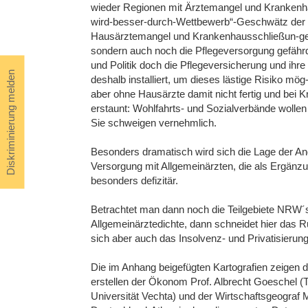
wieder Regionen mit Ärztemangel und Krankenhau
wird-besser-durch-Wettbewerb“-Geschwätz der 
Hausärztemangel und Krankenhausschließun-gen
sondern auch noch die Pflegeversorgung gefäh
und Politik doch die Pflegeversicherung und ihr
Diskriminierung melden
deshalb installiert, um dieses lästige Risiko mög
aber ohne Hausärzte damit nicht fertig und bei
erstaunt: Wohlfahrts- und Sozialverbände wolle
Sie schweigen vernehmlich.
Besonders dramatisch wird sich die Lage der Ang
Versorgung mit Allgemeinärzten, die als Ergänzun
besonders defizitär.
Betrachtet man dann noch die Teilgebiete NRW´s 
Allgemeinärztedichte, dann schneidet hier das R
sich aber auch das Insolvenz- und Privatisierun
Die im Anhang beigefügten Kartografien zeigen di
erstellen der Ökonom Prof. Albrecht Goeschel 
Universität Vechta) und der Wirtschaftsgeograf 