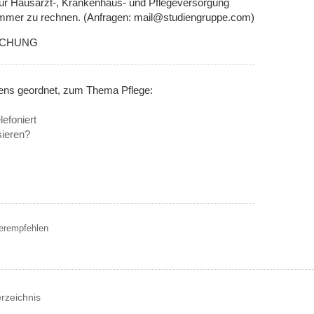
zur Hausarzt-, Krankenhaus- und Pflegeversorgung
Sommer zu rechnen. (Anfragen: mail@studiengruppe.com)
SCHUNG
nens geordnet, zum Thema Pflege:
efoniert
sieren?
terempfehlen
erzeichnis