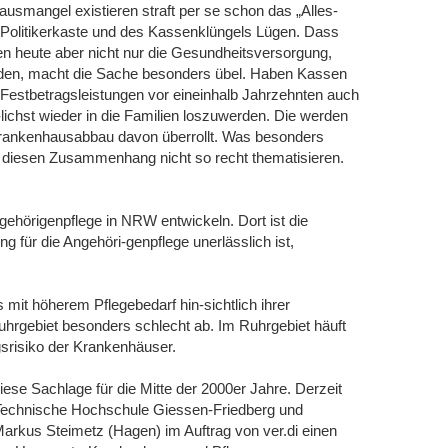
smangel existieren straft per se schon das „Alles-
Politikerkaste und des Kassenklüngels Lügen. Dass
 heute aber nicht nur die Gesundheitsversorgung,
rden, macht die Sache besonders übel. Haben Kassen
e Festbetragsleistungen vor eineinhalb Jahrzehnten auch
-lichst wieder in die Familien loszuwerden. Die werden
 Krankenhausabbau davon überrollt. Was besonders
n diesen Zusammenhang nicht so recht thematisieren.
ehörigenpflege in NRW entwickeln. Dort ist die
g für die Angehöri-genpflege unerlässlich ist,
mit höherem Pflegebedarf hin-sichtlich ihrer
uhrgebiet besonders schlecht ab. Im Ruhrgebiet häuft
gsrisiko der Krankenhäuser.
ese Sachlage für die Mitte der 2000er Jahre. Derzeit
(Technische Hochschule Giessen-Friedberg und
Markus Steimetz (Hagen) im Auftrag von ver.di einen