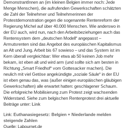
DemonstrantInnen an (im kleinen Belgien immer noch: Jede
Menge Menschen), die aufrufenden Gewerkschaften schätzten
die Zahl der Teilnehmer und Teilnehmerinnen der
Protestdemonstration gegen die sogenannte Rentenreform der
Regierung Michel auf über 40.000 Menschen. Wie anderswo in
der EU auch, wird nun, nach den Arbeitsbeziehungen auch das
Rentensystem dem „deutschen Modell“ angepasst –
Armutsrenten sind das Angebot des europäischen Kapitalismus
an Alt und Jung. Arbeit bis 67 sowieso – und das System ist im
Kern überall vergleichbar: Wer etwa ab 50 keinen Job mehr
bekam, ist eben alt und wird arm (und sollte sich am besten in
Richtung „Smart Friedhof“ vom Gottesacker machen). Die
neulich mit viel Getöse angekündigte „soziale Säule“ in der EU
ist eben genau das, was (außer einigen europäischen gläubigen
Gewerkschaften) alle erwartet hatten: geschlagener Schaum.
Die erfolgreiche Mobilisierung zum Protest zeigt wachsenden
Widerstand. Siehe zum belgischen Rentenprotest drei aktuelle
Beiträge unter:
Link
Link:
Euthanasiegesetz: Belgien + Niederlande melden
steigende Zahlen
Quelle: Labournet.de