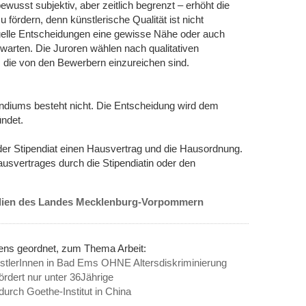
bewusst subjektiv, aber zeitlich begrenzt – erhöht die
ördern, denn künstlerische Qualität ist nicht
duelle Entscheidungen eine gewisse Nähe oder auch
warten. Die Juroren wählen nach qualitativen
 die von den Bewerbern einzureichen sind.
ndiums besteht nicht. Die Entscheidung wird dem
ündet.
/der Stipendiat einen Hausvertrag und die Hausordnung.
usvertrages durch die Stipendiatin oder den
endien des Landes Mecklenburg-Vorpommern
nens geordnet, zum Thema Arbeit:
stlerInnen in Bad Ems OHNE Altersdiskriminierung
ördert nur unter 36Jährige
durch Goethe-Institut in China