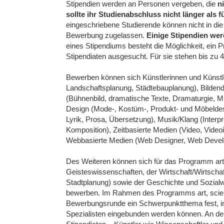
Stipendien werden an Personen vergeben, die
ni
sollte ihr Studienabschluss nicht länger als f
eingeschriebene Studierende können nicht in di
Bewerbung zugelassen.
Einige Stipendien we
eines Stipendiums besteht die Möglichkeit, ein P
Stipendiaten ausgesucht. Für sie stehen bis zu 4
Bewerben können sich Künstlerinnen und Künstle
Landschaftsplanung, Städtebauplanung), Bildend
(Bühnenbild, dramatische Texte, Dramaturgie, M
Design (Mode-, Kostüm-, Produkt- und Möbeldesig
Lyrik, Prosa, Übersetzung), Musik/Klang (Interpr
Komposition), Zeitbasierte Medien (Video, Videoi
Webbasierte Medien (Web Designer, Web Develop
Des Weiteren können sich für das Programm art
Geisteswissenschaften, der Wirtschaft/Wirtscha
Stadtplanung) sowie der Geschichte und Sozial
bewerben. Im Rahmen des Programms art, scien
Bewerbungsrunde ein Schwerpunktthema fest, in 
Spezialisten eingebunden werden können. An d