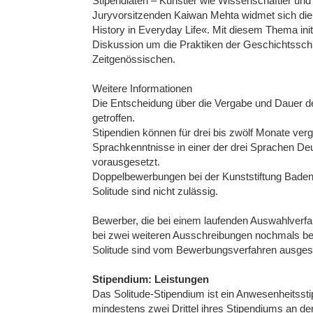
Stipendiaten – Künstler wie Wissenschaftler und 
Juryvorsitzenden Kaiwan Mehta widmet sich di
History in Everyday Life«. Mit diesem Thema init
Diskussion um die Praktiken der Geschichtsschr
Zeitgenössischen.
Weitere Informationen
Die Entscheidung über die Vergabe und Dauer d
getroffen.
Stipendien können für drei bis zwölf Monate ve
Sprachkenntnisse in einer der drei Sprachen De
vorausgesetzt.
Doppelbewerbungen bei der Kunststiftung Bad
Solitude sind nicht zulässig.
Bewerber, die bei einem laufenden Auswahlver
bei zwei weiteren Ausschreibungen nochmals b
Solitude sind vom Bewerbungsverfahren ausges
Stipendium: Leistungen
Das Solitude-Stipendium ist ein Anwesenheitsst
mindestens zwei Drittel ihres Stipendiums an de