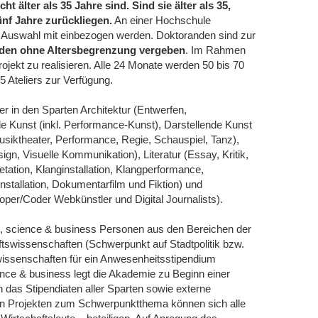
cht älter als 35 Jahre sind. Sind sie älter als 35,
ünf Jahre zurückliegen.
An einer Hochschule
e Auswahl mit einbezogen werden. Doktoranden sind zur
rden ohne Altersbegrenzung vergeben
. Im Rahmen
rojekt zu realisieren. Alle 24 Monate werden 50 bis 70
5 Ateliers zur Verfügung.
r in den Sparten Architektur (Entwerfen,
e Kunst (inkl. Performance-Kunst), Darstellende Kunst
usiktheater, Performance, Regie, Schauspiel, Tanz),
n, Visuelle Kommunikation), Literatur (Essay, Kritik,
etation, Klanginstallation, Klangperformance,
nstallation, Dokumentarfilm und Fiktion) und
er/Coder Webkünstler und Digital Journalists).
, science & business Personen aus den Bereichen der
ftswissenschaften (Schwerpunkt auf Stadtpolitik bzw.
wissenschaften für ein Anwesenheitsstipendium
ce & business legt die Akademie zu Beginn einer
das Stipendiaten aller Sparten sowie externe
en Projekten zum Schwerpunktthema können sich alle