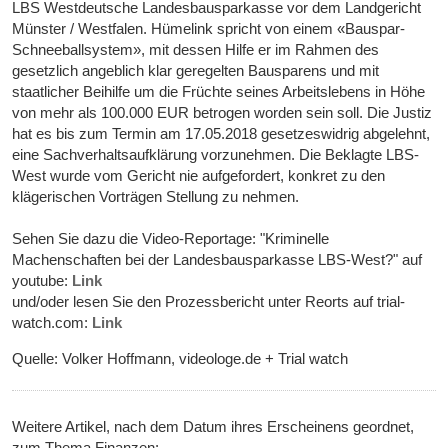
LBS Westdeutsche Landesbausparkasse vor dem Landgericht
Münster / Westfalen. Hümelink spricht von einem «Bauspar-
Schneeballsystem», mit dessen Hilfe er im Rahmen des
gesetzlich angeblich klar geregelten Bausparens und mit
staatlicher Beihilfe um die Früchte seines Arbeitslebens in Höhe
von mehr als 100.000 EUR betrogen worden sein soll. Die Justiz
hat es bis zum Termin am 17.05.2018 gesetzeswidrig abgelehnt,
eine Sachverhaltsaufklärung vorzunehmen. Die Beklagte LBS-
West wurde vom Gericht nie aufgefordert, konkret zu den
klägerischen Vorträgen Stellung zu nehmen.
Sehen Sie dazu die Video-Reportage: "Kriminelle
Machenschaften bei der Landesbausparkasse LBS-West?" auf
youtube:
Link
und/oder lesen Sie den Prozessbericht unter Reorts auf trial-
watch.com:
Link
Quelle: Volker Hoffmann, videologe.de + Trial watch
Weitere Artikel, nach dem Datum ihres Erscheinens geordnet,
zum Thema Finanzen: