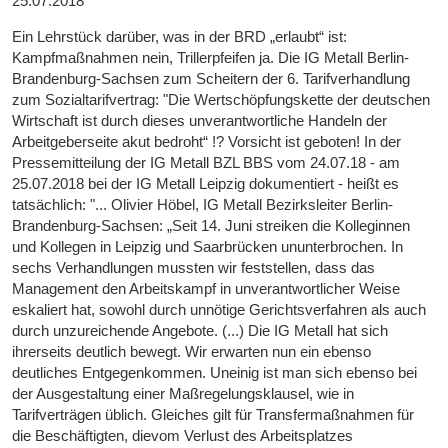
25.07.2018
Ein Lehrstück darüber, was in der BRD „erlaubt“ ist:
Kampfmaßnahmen nein, Trillerpfeifen ja. Die IG Metall Berlin-
Brandenburg-Sachsen zum Scheitern der 6. Tarifverhandlung
zum Sozialtarifvertrag: "Die Wertschöpfungskette der deutschen
Wirtschaft ist durch dieses unverantwortliche Handeln der
Arbeitgeberseite akut bedroht“ !? Vorsicht ist geboten! In der
Pressemitteilung der IG Metall BZL BBS vom 24.07.18 - am
25.07.2018 bei der IG Metall Leipzig dokumentiert - heißt es
tatsächlich: "... Olivier Höbel, IG Metall Bezirksleiter Berlin-
Brandenburg-Sachsen: „Seit 14. Juni streiken die Kolleginnen
und Kollegen in Leipzig und Saarbrücken ununterbrochen. In
sechs Verhandlungen mussten wir feststellen, dass das
Management den Arbeitskampf in unverantwortlicher Weise
eskaliert hat, sowohl durch unnötige Gerichtsverfahren als auch
durch unzureichende Angebote. (...) Die IG Metall hat sich
ihrerseits deutlich bewegt. Wir erwarten nun ein ebenso
deutliches Entgegenkommen. Uneinig ist man sich ebenso bei
der Ausgestaltung einer Maßregelungsklausel, wie in
Tarifverträgen üblich. Gleiches gilt für Transfermaßnahmen für
die Beschäftigten, dievom Verlust des Arbeitsplatzes