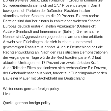
EU ein weiteres Stück. Laut vorläufigem Ergebnis konnten die
Schwedendemokraten sich auf 17,7 Prozent steigern. Damit
bewegen sich Parteien der äußersten Rechten in allen
skandinavischen Staaten um die 20 Prozent. Extrem rechte
Parteien sind darüber hinaus in zahlreichen weiteren Staaten
Europas deutlich erstarkt, stellen Vizekanzler (Österreich),
Außen- (Finnland) und Innenminister (Italien). Gemeinsame
Nenner sind Aggressionen gegen den Islam und eine erbitterte
Abwehr von Flüchtlingen, die sich in einem zunehmend
gewalttätigen Rassismus entlädt. Auch in Deutschland hält die
Rechtsentwicklung an. Nach den rassistischen Demonstrationen
der vergangenen Tage würde die Rechtsaußenpartei AfD laut
aktuellen Umfragen mit 17 Prozent zur zweitstärksten Kraft.
Auch Teile der Eliten positionieren sich rechtsaußen: Ein Dozent,
der Geheimdienstler ausbildet, fordert zur Flüchtlingsabwehr den
Bau einer Mauer mit Stacheldraht um Deutschland.
Weiterlesen: german-foreign-policy
Link
Quelle: german-foreign-policy