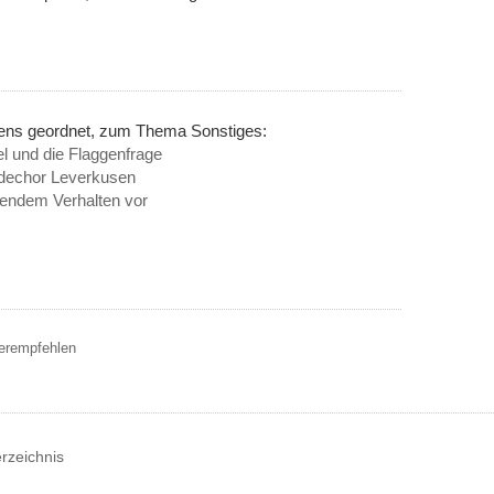
nens geordnet, zum Thema Sonstiges:
l und die Flaggenfrage
erdechor Leverkusen
hendem Verhalten vor
terempfehlen
erzeichnis