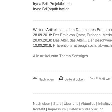
Iryna Bril, Projektleiterin
Iryna.Bril(at)afb.bwl.de
Weitere Artikel, nach dem Datum ihres Erschei
28.09.2018:
Der Emir von Qatar, Erdogan, Merke
20.09.2018:
Das Alter, das Alter... Der Beschw
19.09.2018:
Präventionsrat beugt sozial abweic
Alle Artikel zum Thema Sonstiges
Per E-Mail wei
Nach oben
Seite drucken
Nach oben
|
Start
|
Über uns
|
Aktuelles
|
Inhaltsv
Kontakt
|
Impressum
|
Datenschutzerklärung