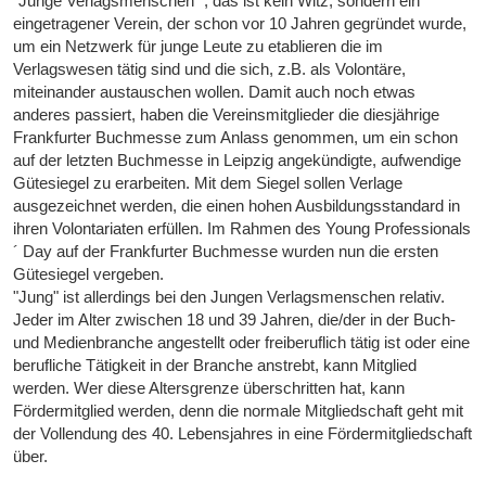
"Junge Verlagsmenschen" , das ist kein Witz, sondern ein
eingetragener Verein, der schon vor 10 Jahren gegründet wurde,
um ein Netzwerk für junge Leute zu etablieren die im
Verlagswesen tätig sind und die sich, z.B. als Volontäre,
miteinander austauschen wollen. Damit auch noch etwas
anderes passiert, haben die Vereinsmitglieder die diesjährige
Frankfurter Buchmesse zum Anlass genommen, um ein schon
auf der letzten Buchmesse in Leipzig angekündigte, aufwendige
Gütesiegel zu erarbeiten. Mit dem Siegel sollen Verlage
ausgezeichnet werden, die einen hohen Ausbildungsstandard in
ihren Volontariaten erfüllen. Im Rahmen des Young Professionals
´ Day auf der Frankfurter Buchmesse wurden nun die ersten
Gütesiegel vergeben.
"Jung" ist allerdings bei den Jungen Verlagsmenschen relativ.
Jeder im Alter zwischen 18 und 39 Jahren, die/der in der Buch-
und Medienbranche angestellt oder freiberuflich tätig ist oder eine
berufliche Tätigkeit in der Branche anstrebt, kann Mitglied
werden. Wer diese Altersgrenze überschritten hat, kann
Fördermitglied werden, denn die normale Mitgliedschaft geht mit
der Vollendung des 40. Lebensjahres in eine Fördermitgliedschaft
über.