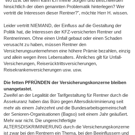
"Wo bzw. bei wem kann ich meine Sorgen und Beschwerden
hinsichtlich der oben genannten Problematik hinterlegen? Wer
vertritt die Interessen dieser Rentner?", möchte Herr H. wissen.
Leider vertritt NIEMAND, der Einfluss auf die Gestaltung der
Politik hat, die Interessen der KFZ-versicherten Rentner und
Rentnerinnen. Ohne einen Unfall gebaut oder einen Schaden
verusacht zu haben, müssen Rentner den
Versicherungsunternehmen eine höhere Prämie bezahlen, einzig
und allein wegen ihres Lebensalters. Ähnliches gilt für Unfall-
Versicherungen, Reiserücktrittsversicherungen,
Reisekrankenversicherungen usw. usw.
Die fetten PFRÜNDEN der Versicherungskonzerne bleiben
unangetastet.
Zweifel an der Legalität der Tarifgestaltung für Rentner durch die
Assekuranz haben das Büro gegen Altersdiskriminierung seit
mehr als einem Jahrzehnt und die Bundesarbeitsgemeinschaft
der Senioren-Organisationen (Bagso) seit einem Jahr geäußert.
Mehr war nicht. Die ungerechtfertigte
ALTERSDISKRIMINIERUNG durch die Versicherungskonzerne
ist zwar bei den Rentnern ein Thema, bei den Beeinflussern und