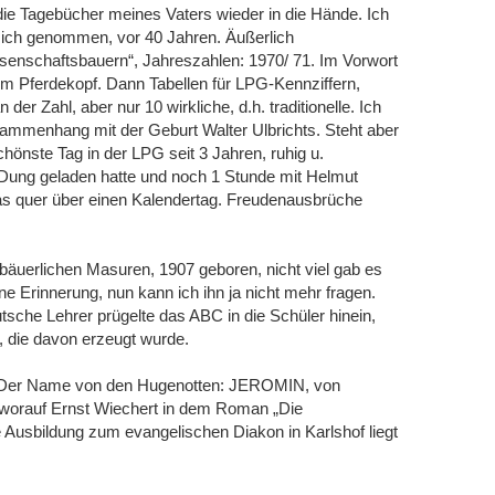
die Tagebücher meines Vaters wieder in die Hände. Ich
ich genommen, vor 40 Jahren. Äußerlich
senschaftsbauern“, Jahreszahlen: 1970/ 71. Im Vorwort
m Pferdekopf. Dann Tabellen für LPG-Kennziffern,
er Zahl, aber nur 10 wirkliche, d.h. traditionelle. Ich
sammenhang mit der Geburt Walter Ulbrichts. Steht aber
chönste Tag in der LPG seit 3 Jahren, ruhig u.
Dung geladen hatte und noch 1 Stunde mit Helmut
r das quer über einen Kalendertag. Freudenausbrüche
äuerlichen Masuren, 1907 geboren, nicht viel gab es
ne Erinnerung, nun kann ich ihn ja nicht mehr fragen.
tsche Lehrer prügelte das ABC in die Schüler hinein,
, die davon erzeugt wurde.
s. Der Name von den Hugenotten: JEROMIN, von
 worauf Ernst Wiechert in dem Roman „Die
 Ausbildung zum evangelischen Diakon in Karlshof liegt