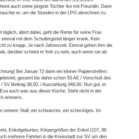
cheint auch seine jüngste Tochter Ike mit Freundin. Dann
 brauchte er, um die Stunden in der LPG abrechnen zu
täglich, altert dabei, geht die Rente für seine Frau
 einmal mit dem Schultergürtel länger krank. Kein
icht zu knapp. Je nach Jahreszeit. Einmal gehen ihm die
l ab, darüber scheint er froh zu sein, auch wenn sie ab
hnung! Bei Januar 72 dann ein kleiner Papierstreifen:
eleistet, gesamt bis dahin schon 93 AE / Vorschuß des
- / SV Beitrag 38,50, / Auszahlung 346,50. Nun gut, er
Eva auch was aus dieser Küche. Steht nicht in der
h erinnern.
n seinem Stall, ein schwarzes, ein scheckiges. Im
t, Enkelgeburten, Körpergrößen der Enkel (107, 88
uch mehrere Fahrten in die Kreisstadt zur SV um den