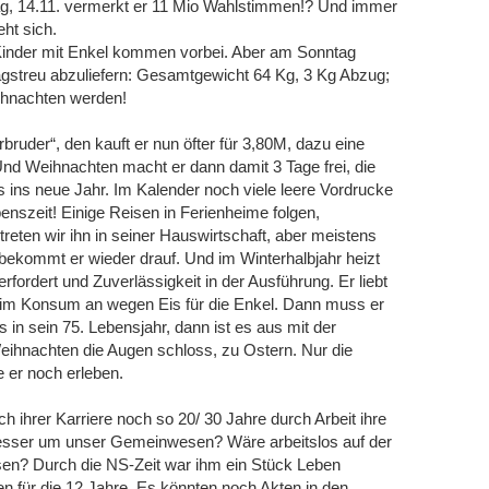
tag, 14.11. vermerkt er 11 Mio Wahlstimmen!? Und immer
ht sich.
 Kinder mit Enkel kommen vorbei. Aber am Sonntag
agstreu abzuliefern: Gesamtgewicht 64 Kg, 3 Kg Abzug;
ihnachten werden!
bruder“, den kauft er nun öfter für 3,80M, dazu eine
Und Weihnachten macht er dann damit 3 Tage frei, die
 ins neue Jahr. Im Kalender noch viele leere Vordrucke
benszeit! Einige Reisen in Ferienheime folgen,
reten wir ihn in seiner Hauswirtschaft, aber meistens
e bekommt er wieder drauf. Und im Winterhalbjahr heizt
rfordert und Zuverlässigkeit in der Ausführung. Er liebt
se im Konsum an wegen Eis für die Enkel. Dann muss er
s in sein 75. Lebensjahr, dann ist es aus mit der
 Weihnachten die Augen schloss, zu Ostern. Nur die
 er noch erleben.
ch ihrer Karriere noch so 20/ 30 Jahre durch Arbeit ihre
besser um unser Gemeinwesen? Wäre arbeitslos auf der
esen? Durch die NS-Zeit war ihm ein Stück Leben
für die 12 Jahre. Es könnten noch Akten in den