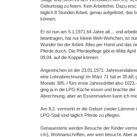
Geburtstag zu feiern. Kein Arbeitsfrei. Dazu ers
täglich 8 Stunden Arbeit, genau aufgelistet, das
können.
Er ist nun am 5.1.1971 64 Jahre alt… und arbeitet 
beantragen, hat nur kleine Weh-Wehchen, ist nur
Wunder bei der Arbeit. Alles per Hand und das n
Pferde durch. Die Pferdepflege gibt er Mitte Apri
09.04. auf die Koppel können.
Angestrichen ist der 23.01.1971: Jahresendabrec
eine Lohnabrechnung! Im März 71 hat er 35 AE g
Monats 385,-/ fürs erste Jahresdrittel also 1023,
ging ja in die LPG-Küche essen und brachte der 
Abrechnung, aber an Essenmarken kann ich mic
Am 8.2. vermerkt er die Geburt zweier Lämmer i
LPG-Stall sind täglich Pferde zu pflegen.
Genauestens werden Besuche der Kinder vermerk
cm), Wohnanschriften, wer wen besucht. Aber a