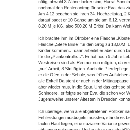
nötig, obwohl 3 Zähne locker sind, Hurra! Sonn
nochmal den Rentenantrag für seine Eva, das zie
Am 4.12 begehen sie ihren 34. Hochzeitstag, 2
darauf badet er 10 Gänse um sie am 6.12. vertr
8,20 M je KG, also 500,20 M Erlös! Da kann We
Ich brachte ihm im Oktober eine Flasche „Kloster
Flasche „Steife Brise“ für den Grog zu 18,00M. 
Kinder kommen… dann arbeitet er aber durch bis
für die „Plankontrolle…“. Er hat noch 9 Jahre Le
Westreisen sind als Rentner nun möglich, da vert
„nur“ Arbeit, 8 Std täglich. Auch die Pferdepfleg
er die Öfen in der Schule, was frühes Aufstehen e
alle Enkel! Da steht er auch in der Mittagspau
aber wieder raus, in die Spur. Und das geht so bi
Schinderei, er folgte seiner Eva, die schon vor
Jugendweihe unserer Ältesten in Dresden konnte
Ich überlege, wenn alle abgetretenen Politiker na
Fehlleistungen ausbügeln müssten, stände es 
faulen Haut liegen, eine sozialere Variante gew
abhanden gekommen. Und auch er musste büßen 