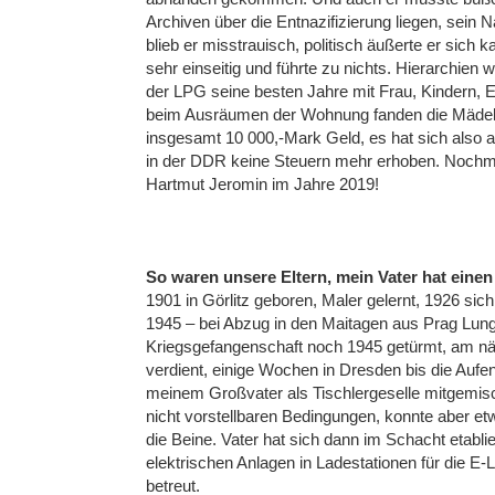
Archiven über die Entnazifizierung liegen, sein
blieb er misstrauisch, politisch äußerte er sich 
sehr einseitig und führte zu nichts. Hierarchien
der LPG seine besten Jahre mit Frau, Kindern, 
beim Ausräumen der Wohnung fanden die Mädels
insgesamt 10 000,-Mark Geld, es hat sich also 
in der DDR keine Steuern mehr erhoben. Nochmal
Hartmut Jeromin im Jahre 2019!
So waren unsere Eltern, mein Vater hat einen
1901 in Görlitz geboren, Maler gelernt, 1926 sic
1945 – bei Abzug in den Maitagen aus Prag Lu
Kriegsgefangenschaft noch 1945 getürmt, am näc
verdient, einige Wochen in Dresden bis die Auf
meinem Großvater als Tischlergeselle mitgemisc
nicht vorstellbaren Bedingungen, konnte aber e
die Beine. Vater hat sich dann im Schacht etabli
elektrischen Anlagen in Ladestationen für die E-
betreut.