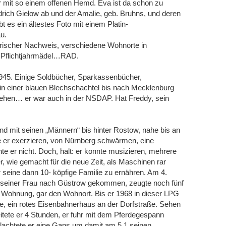
er mit so einem offenen Hemd. Eva ist da schon zu
drich Gielow ab und der Amalie, geb. Bruhns, und deren
t es ein ältestes Foto mit einem Platin-
u.
arischer Nachweis, verschiedene Wohnorte in
. Pflichtjahrmädel…RAD.
1945. Einige Soldbücher, Sparkassenbücher,
n einer blauen Blechschachtel bis nach Mecklenburg
sehen… er war auch in der NSDAP. Hat Freddy, sein
d mit seinen „Männern“ bis hinter Rostow, nahe bis an
 er exerzieren, von Nürnberg schwärmen, eine
e er nicht. Doch, halt: er konnte musizieren, mehrere
, wie gemacht für die neue Zeit, als Maschinen rar
 seine dann 10- köpfige Familie zu ernähren. Am 4.
 seiner Frau nach Güstrow gekommen, zeugte noch fünf
e Wohnung, gar den Wohnort. Bis er 1968 in dieser LPG
te, ein rotes Eisenbahnerhaus an der Dorfstraße. Sehen
itete er 4 Stunden, er fuhr mit dem Pferdegespann
hlachtete er eine Gans um damit am 5.1.seinen