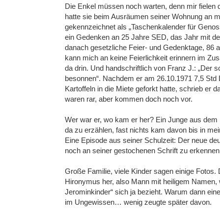
Die Enkel müssen noch warten, denn mir fielen 
hatte sie beim Ausräumen seiner Wohnung an m
gekennzeichnet als „Taschenkalender für Genos
ein Gedenken an 25 Jahre SED, das Jahr mit de
danach gesetzliche Feier- und Gedenktage, 86 an d
kann mich an keine Feierlichkeit erinnern im Zu
da drin. Und handschriftlich von Franz J.: „Der s
besonnen“. Nachdem er am 26.10.1971 7,5 Std 
Kartoffeln in die Miete geforkt hatte, schrieb e
waren rar, aber kommen doch noch vor.
Wer war er, wo kam er her? Ein Junge aus dem b
da zu erzählen, fast nichts kam davon bis in mei
Eine Episode aus seiner Schulzeit: Der neue deu
noch an seiner gestochenen Schrift zu erkennen
Große Familie, viele Kinder sagen einige Foto
Hironymus her, also Mann mit heiligem Namen,
Jerominkinder“ sich ja bezieht. Warum dann eine
im Ungewissen… wenig zeugte später davon.