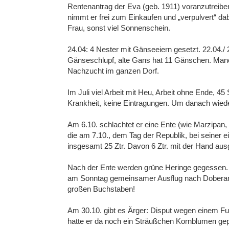
Rentenantrag der Eva (geb. 1911) voranzutreiben.
nimmt er frei zum Einkaufen und „verpulvert“ d
Frau, sonst viel Sonnenschein.
24.04: 4 Nester mit Gänseeiern gesetzt. 22.04./
Gänseschlupf, alte Gans hat 11 Gänschen. Manch
Nachzucht im ganzen Dorf.
Im Juli viel Arbeit mit Heu, Arbeit ohne Ende, 4
Krankheit, keine Eintragungen. Um danach wieder
Am 6.10. schlachtet er eine Ente (wie Marzipan, 
die am 7.10., dem Tag der Republik, bei seiner ei
insgesamt 25 Ztr. Davon 6 Ztr. mit der Hand au
Nach der Ente werden grüne Heringe gegessen. 
am Sonntag gemeinsamer Ausflug nach Doberan 
großen Buchstaben!
Am 30.10. gibt es Ärger: Disput wegen einem Fu
hatte er da noch ein Sträußchen Kornblumen gepfl