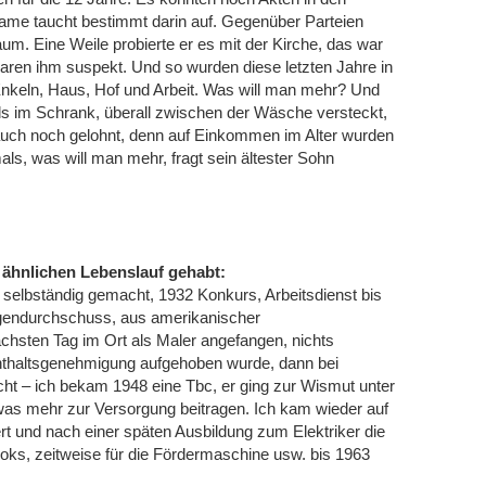
 Name taucht bestimmt darin auf. Gegenüber Parteien
kaum. Eine Weile probierte er es mit der Kirche, das war
 waren ihm suspekt. Und so wurden diese letzten Jahre in
Enkeln, Haus, Hof und Arbeit. Was will man mehr? Und
 im Schrank, überall zwischen der Wäsche versteckt,
auch noch gelohnt, denn auf Einkommen im Alter wurden
s, was will man mehr, fragt sein ältester Sohn
 ähnlichen Lebenslauf gehabt:
h selbständig gemacht, 1932 Konkurs, Arbeitsdienst bis
ngendurchschuss, aus amerikanischer
hsten Tag im Ort als Maler angefangen, nichts
enthaltsgenehmigung aufgehoben wurde, dann bei
ht – ich bekam 1948 eine Tbc, er ging zur Wismut unter
twas mehr zur Versorgung beitragen. Ich kam wieder auf
ert und nach einer späten Ausbildung zum Elektriker die
Loks, zeitweise für die Fördermaschine usw. bis 1963