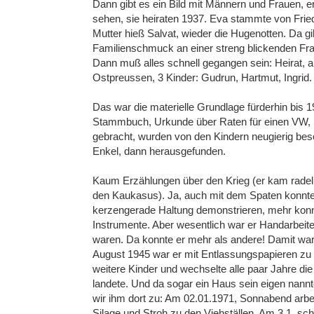
Dann gibt es ein Bild mit Männern und Frauen, 
sehen, sie heiraten 1937. Eva stammte von Frie
Mutter hieß Salvat, wieder die Hugenotten. Da gib
Familienschmuck an einer streng blickenden Fra
Dann muß alles schnell gegangen sein: Heirat, 
Ostpreussen, 3 Kinder: Gudrun, Hartmut, Ingrid
Das war die materielle Grundlage fürderhin bis 
Stammbuch, Urkunde über Raten für einen VW, i
gebracht, wurden von den Kindern neugierig be
Enkel, dann herausgefunden.
Kaum Erzählungen über den Krieg (er kam radeln
den Kaukasus). Ja, auch mit dem Spaten konnte
kerzengerade Haltung demonstrieren, mehr konnt
Instrumente. Aber wesentlich war er Handarbeiter
waren. Da konnte er mehr als andere! Damit war
August 1945 war er mit Entlassungspapieren zu
weitere Kinder und wechselte alle paar Jahre di
landete. Und da sogar ein Haus sein eigen nann
wir ihm dort zu: Am 02.01.1971, Sonnabend arbe
Silage und Stroh zu den Viehställen. Am 3.1. sc