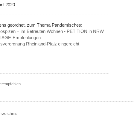
ril 2020
inens geordnet, zum Thema Pandemisches:
Hospizen + im Betreuten Wohnen - PETITION in NRW
 TRIAGE-Empfehlungen
verordnung Rheinland-Pfalz eingereicht
terempfehlen
erzeichnis