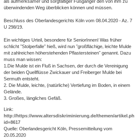
als aufmerksamer und sorgfältiger Fußgänger den von ihm zu
überwindenden Weg überblicken können und müssen.
Beschluss des Oberlandesgerichts Köln vom 08.04.2020 - Az. 7
U 298/19.
Ein wichtiges Urteil, besondere für SeniorInnen! Was früher
schlicht "Stolperfalle" hieß, wird nun "großflächige, leichte Mulde
mit zahlreichen höherstehenden Pflastersteinen" genannt. Dazu
muss man wissen:
1.Die Mulde ist ein Fluß in Sachsen, der durch die Vereinigung
der beiden Quellflüsse Zwickauer und Freiberger Mulde bei
Sermuth entsteht.
2. Die Mulde, leichte, (natürliche) Vertiefung im Boden, in einem
Gelände.
3. Großes, längliches Gefäß.
Link:
http://https://www.altersdiskriminierung.de/themen/artikel.php
id=8617
Quelle: Oberlandesgericht Köln, Pressemitteilung vom
20.05.2020