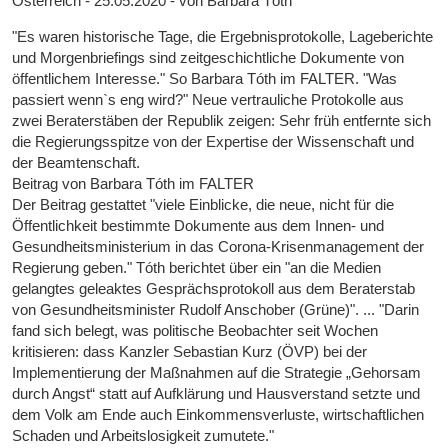
Österreich - 25.05.2020 - von Barbara Tóth
"Es waren historische Tage, die Ergebnisprotokolle, Lageberichte
und Morgenbriefings sind zeitgeschichtliche Dokumente von
öffentlichem Interesse." So Barbara Tóth im FALTER. "Was
passiert wenn`s eng wird?" Neue vertrauliche Protokolle aus
zwei Beraterstäben der Republik zeigen: Sehr früh entfernte sich
die Regierungsspitze von der Expertise der Wissenschaft und
der Beamtenschaft.
Beitrag von Barbara Tóth im FALTER
Der Beitrag gestattet "viele Einblicke, die neue, nicht für die
Öffentlichkeit bestimmte Dokumente aus dem Innen- und
Gesundheitsministerium in das Corona-Krisenmanagement der
Regierung geben." Tóth berichtet über ein "an die Medien
gelangtes geleaktes Gesprächsprotokoll aus dem Beraterstab
von Gesundheitsminister Rudolf Anschober (Grüne)". ... "Darin
fand sich belegt, was politische Beobachter seit Wochen
kritisieren: dass Kanzler Sebastian Kurz (ÖVP) bei der
Implementierung der Maßnahmen auf die Strategie „Gehorsam
durch Angst“ statt auf Aufklärung und Hausverstand setzte und
dem Volk am Ende auch Einkommensverluste, wirtschaftlichen
Schaden und Arbeitslosigkeit zumutete."