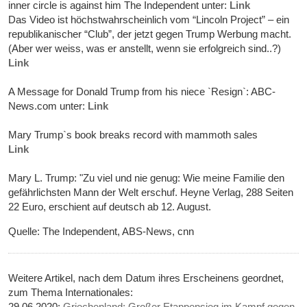
inner circle is against him The Independent unter:
Link
Das Video ist höchstwahrscheinlich vom “Lincoln Project” – ein
republikanischer “Club”, der jetzt gegen Trump Werbung macht.
(Aber wer weiss, was er anstellt, wenn sie erfolgreich sind..?)
Link
A Message for Donald Trump from his niece `Resign`: ABC-
News.com unter:
Link
Mary Trump`s book breaks record with mammoth sales
Link
Mary L. Trump: "Zu viel und nie genug: Wie meine Familie den
gefährlichsten Mann der Welt erschuf. Heyne Verlag, 288 Seiten
22 Euro, erschient auf deutsch ab 12. August.
Quelle: The Independent, ABS-News, cnn
Weitere Artikel, nach dem Datum ihres Erscheinens geordnet,
zum Thema Internationales:
29.06.2020:
Griechenland: Großer Etappensieg im Kampf gegen