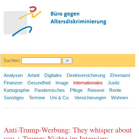
Suchen:
Analysen
Arbeit
Digitales
Direktversicherung
Ehrenamt
Finanzen
Gesundheit
Image
Internationales
Justiz
Kartographie
Pandemisches
Pflege
Reiserei
Rente
Sonstiges
Termine
Uni & Co.
Versicherungen
Wohnen
Anti-Trump-Werbung: They whisper about
you + Trumps Nichte im Interview