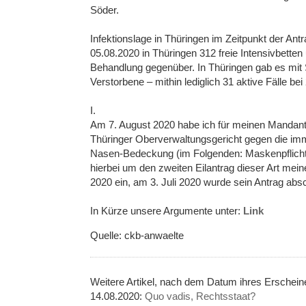
Söder.
Infektionslage in Thüringen im Zeitpunkt der An
05.08.2020 in Thüringen 312 freie Intensivbetten
Behandlung gegenüber. In Thüringen gab es mit 
Verstorbene – mithin lediglich 31 aktive Fälle be
I.
Am 7. August 2020 habe ich für meinen Mandanten
Thüringer Oberverwaltungsgericht gegen die imm
Nasen-Bedeckung (im Folgenden: Maskenpflicht) 
hierbei um den zweiten Eilantrag dieser Art mei
2020 ein, am 3. Juli 2020 wurde sein Antrag absch
In Kürze unsere Argumente unter:
Link
Quelle: ckb-anwaelte
Weitere Artikel, nach dem Datum ihres Ersche
14.08.2020:
Quo vadis, Rechtsstaat?